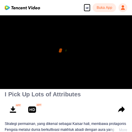
Buka App
id
I Pick Up Lots of Attributes
Strategi permainan, yang dikenal sebagai Kaisar hati, membawa protagonis
Fengxia melalui dunia berkultivasi makhluk abadi dengan aura yang
More