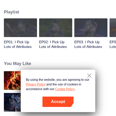
menurun. Mengandalkan atribut dan kemampuan yang dibawa oleh
crossing, golden fingers, dan pengalaman strategis yang dikembangkan
Playlist
dalam game, dia mengalahkan musuh kuat yang tak terhitung jumlahnya di
sepanjang jalan dan memperoleh keterampilan yang tak terhitung
jumlahnya. Dia pertama kali memecahkan masalah internal dan eksternal
Lembah Qianqiu dan mengalahkan Kerajaan Xuanwu yang datang untuk
memprovokasi; kemudian, atas permintaan Kaisar Xuanwu, dia
menyelesaikan krisis manusia dan mengalahkan putra iblis, sehingga
EP01: I Pick Up
EP02: I Pick Up
EP03: I Pick Up
EP0
menyelamatkan umat manusia dari penganiayaan ras iblis, dan memulihkan
Lots of Attributes
Lots of Attributes
Lots of Attributes
Lots
aura langit dan bumi Dunia Xuanyuan.
You May Like
By using the website, you are agreeing to our
WUKONG
Privacy Policy
and the use of cookies in
accordance with our
Cookie Policy.
Accept
Perang Kartu
Buka App