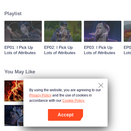
menurun. Mengandalkan atribut dan kemampuan yang dibawa oleh
crossing, golden fingers, dan pengalaman strategis yang dikembangkan
Playlist
dalam game, dia mengalahkan musuh kuat yang tak terhitung jumlahnya di
sepanjang jalan dan memperoleh keterampilan yang tak terhitung
jumlahnya. Dia pertama kali memecahkan masalah internal dan eksternal
Lembah Qianqiu dan mengalahkan Kerajaan Xuanwu yang datang untuk
memprovokasi; kemudian, atas permintaan Kaisar Xuanwu, dia
menyelesaikan krisis manusia dan mengalahkan putra iblis, sehingga
EP01: I Pick Up
EP02: I Pick Up
EP03: I Pick Up
EP0
menyelamatkan umat manusia dari penganiayaan ras iblis, dan memulihkan
Lots of Attributes
Lots of Attributes
Lots of Attributes
Lots
aura langit dan bumi Dunia Xuanyuan.
You May Like
By using the website, you are agreeing to our
WUKONG
Privacy Policy
and the use of cookies in
accordance with our
Cookie Policy.
Accept
Perang Kartu
Buka App