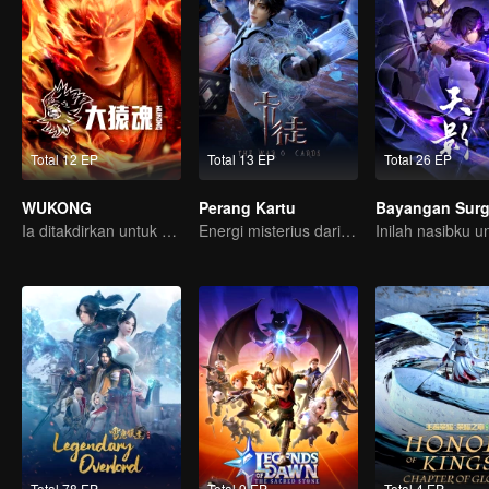
Total 12 EP
Total 13 EP
Total 26 EP
WUKONG
Perang Kartu
Bayangan Sur
Ia ditakdirkan untuk menghancurkan Surga?!
Energi misterius dari kartu menimbulkan peperangan, bagaimana Chen Mu mengendalikannya?
Total 78 EP
Total 9 EP
Total 4 EP