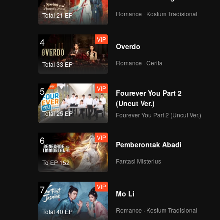
Romance · Kostum Tradisional
Total 21 EP
VIP
4
Overdo
Romance · Cerita
Total 33 EP
VIP
5
Fourever You Part 2
(Uncut Ver.)
Total 25 EP
Fourever You Part 2 (Uncut Ver.)
VIP
6
Pemberontak Abadi
Fantasi Misterius
To EP 152
VIP
7
Mo Li
Romance · Kostum Tradisional
Total 40 EP