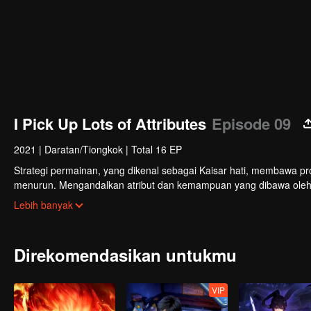
I Pick Up Lots of Attributes
Episode 09
2021
|
Daratan/Tiongkok
|
Total 16 EP
Strategi permainan, yang dikenal sebagai Kaisar hati, membawa pr
menurun. Mengandalkan atribut dan kemampuan yang dibawa oleh 
game, dia mengalahkan musuh kuat yang tak terhitung jumlahnya d
Lebih banyak
Dia pertama kali memecahkan masalah internal dan eksternal Le
memprovokasi; kemudian, atas permintaan Kaisar Xuanwu, dia meny
menyelamatkan umat manusia dari penganiayaan ras iblis, dan me
Direkomendasikan untukmu
VIP