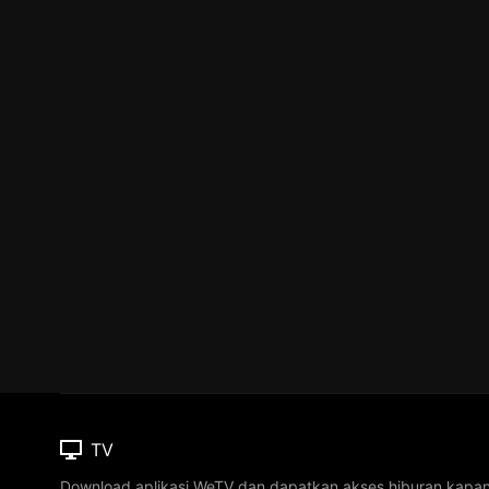
TV
Download aplikasi WeTV dan dapatkan akses hiburan kapa