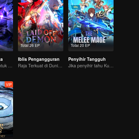
Total 26 EP
Total 20 EP
ga
Iblis Pengangguran
Penyihir Tangguh
Inilah nasibku untuk mengusir roh jahat dan iblis!
Raja Terkuat di Dunia Iblis Tiba-tiba di PHK?
Jika penyihir tahu Kung Fu, tidak ada yang bisa menghentikannya
VIP