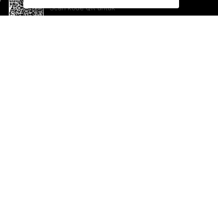
Scan kode QR untuk
mengunduh sekarang!
Bantuan dan Umpan Balik
Te
Saran
Ka
Ik
Al
ted.