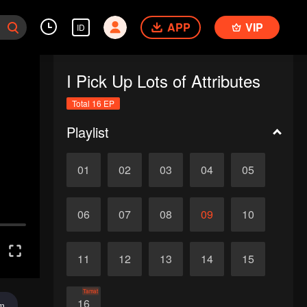
APP
VIP
ID
I Pick Up Lots of Attributes
Total 16 EP
Playlist
01
02
03
04
05
06
07
08
09
10
11
12
13
14
15
Tamat
16