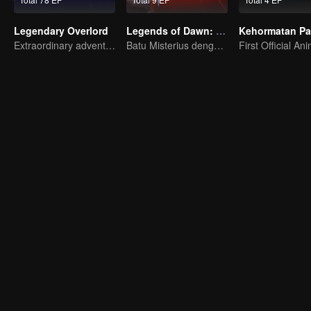
Legendary Overlord
Legends of Dawn: Batu Bertuah
Extraordinary adventure, a teenager reborn from adversity.
Batu Misterius dengan Kekuatan Dahsyat