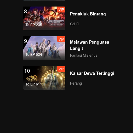
VIP
8
Penakluk Bintang
Sci-Fi
To EP 235
VIP
9
Melawan Penguasa
Langit
To EP 534
Fantasi Misterius
VIP
10
Kaisar Dewa Tertinggi
Perang
To EP 611