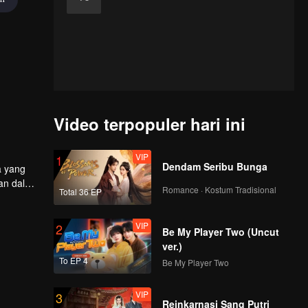
Video terpopuler hari ini
VIP
1
Dendam Seribu Bunga
a yang
kan dalam
Romance · Kostum Tradisional
Total 36 EP
mlahnya.
VIP
2
Be My Player Two (Uncut
ver.)
To EP 4
Be My Player Two
VIP
3
Reinkarnasi Sang Putri