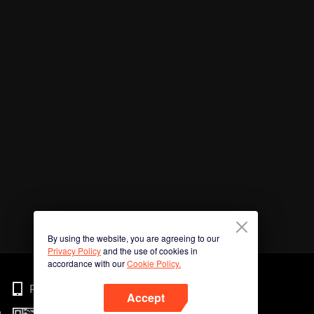
By using the website, you are agreeing to our
Privacy Policy
and the use of cookies in
accordance with our
Cookie Policy.
Phone
Accept
n