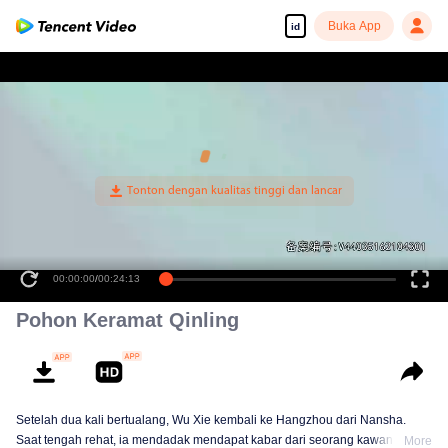
Buka App
id
00:00:00
/
00:24:13
Pohon Keramat Qinling
Setelah dua kali bertualang, Wu Xie kembali ke Hangzhou dari Nansha.
Saat tengah rehat, ia mendadak mendapat kabar dari seorang kawan yang
More