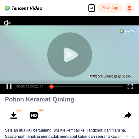
Buka App
id
00:00:00
/
00:21:54
Pohon Keramat Qinling
Setelah dua kali bertualang, Wu Xie kembali ke Hangzhou dari Nansha.
Saat tengah rehat, ia mendadak mendapat kabar dari seorang kawan yang
More