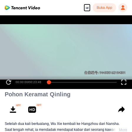
Buka App
id
00:00:00
/
00:23:46
Pohon Keramat Qinling
Setelah dua kali bertualang, Wu Xie kembali ke Hangzhou dari Nansha.
Saat tengah rehat, ia mendadak mendapat kabar dari seorang kawan yang
More