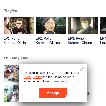
telah lama hilang, Lao Yang. Sang kawan menceritakan pengalamannya
bertualang di Pegunungan Qinling tiga tahun silam. Ia lalu mengajak Wu Xie
Playlist
mengunjungi situs peninggalan kuno di sana. Di Pegunungan Qinling,
mereka bertemu raksasa Zheluo Salmon, air terjun nan indah, serta pohon
suci. Di saat yang sama, Zhang Qiling yang misterius dan selalu menghantui
mereka, diam-diam membantu Wu Xie.
EP1: Pohon
EP2: Pohon
EP3: Pohon
EP4
Keramat Qinling
Keramat Qinling
Keramat Qinling
Ker
You May Like
By using the website, you are agreeing to our
Avatar Sang Raja
Privacy Policy
and the use of cookies in
accordance with our
Cookie Policy.
Accept
National Husband Bring Home SS1
Buka App