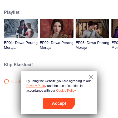
jurang dan wafat. Namun, tiga ratus tahun kemudian, ia reinkarnasi kembali
ke dalam tubuh seorang remaja. Demi mengubah nasibnya dalam
Playlist
kehidupan barunya dan melindungi semua yang ia cintai, Qin Chen mulai
berlatih seni bela diri lagi dengan gigih.
EP01: Dewa Perang
EP02: Dewa Perang
EP03: Dewa Perang
EP0
Meraja
Meraja
Meraja
Mer
Klip Eksklusif
By using the website, you are agreeing to our
Loading…
Privacy Policy
and the use of cookies in
accordance with our
Cookie Policy.
Accept
Buka App