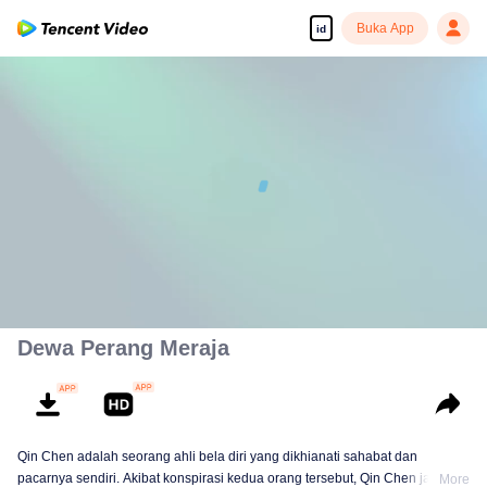
Buka App
id
Tonton dengan kualitas tinggi dan lancar
00:00:00
/
00:07:58
Dewa Perang Meraja
Qin Chen adalah seorang ahli bela diri yang dikhianati sahabat dan
pacarnya sendiri. Akibat konspirasi kedua orang tersebut, Qin Chen jatuh ke
More