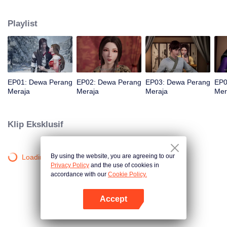
jurang dan wafat. Namun, tiga ratus tahun kemudian, ia reinkarnasi kembali
ke dalam tubuh seorang remaja. Demi mengubah nasibnya dalam
Playlist
kehidupan barunya dan melindungi semua yang ia cintai, Qin Chen mulai
berlatih seni bela diri lagi dengan gigih.
EP01: Dewa Perang
EP02: Dewa Perang
EP03: Dewa Perang
EP0
Meraja
Meraja
Meraja
Mer
Klip Eksklusif
By using the website, you are agreeing to our
Loading…
Privacy Policy
and the use of cookies in
accordance with our
Cookie Policy.
Accept
Buka App