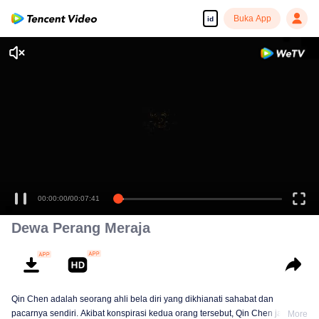
Buka App
id
Dewa Perang Meraja
Qin Chen adalah seorang ahli bela diri yang dikhianati sahabat dan
pacarnya sendiri. Akibat konspirasi kedua orang tersebut, Qin Chen jatuh ke
More