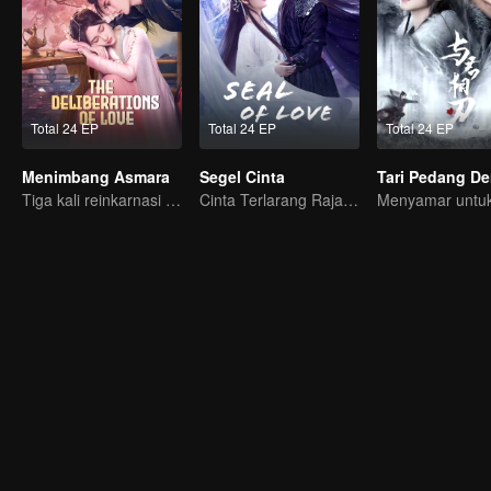
Total 24 EP
Total 24 EP
Total 24 EP
Menimbang Asmara
Segel Cinta
Tiga kali reinkarnasi dalam hidup Qing Qing!
Cinta Terlarang Raja Iblis dan Penguasa Siluman