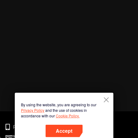
By using the website, you are agreeing to our
Privacy Policy
and the use of cookies in
accordance with our
Cookie Policy.
Phone
Accept
n