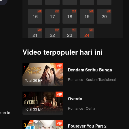
VIP
VIP
VIP
VIP
VIP
16
17
18
19
20
VIP
VIP
VIP
VIP
21
22
23
24
Video terpopuler hari ini
VIP
1
Dendam Seribu Bunga
Romance · Kostum Tradisional
Total 36 EP
VIP
2
Overdo
Romance · Cerita
Total 33 EP
ana ia
VIP
3
Fourever You Part 2