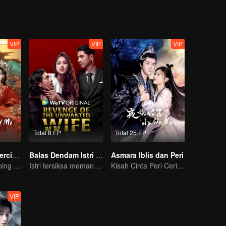
VIP
VIP
VIP
Total 8 EP
Total 25 EP
Suami Meraja Tercinta
Balas Dendam Istri yang Tak Dianggap
Asmara Iblis dan Peri
Wanita Pendamping yang Mengubah Nasib Menjadi Permaisuri
Istri tersiksa memang diam, tapi dendam tak pernah tidur
Kisah Cinta Peri Ceria dan Iblis Berwajah Dingin
VIP