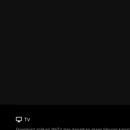
TV
Download aplikasi WeTV dan dapatkan akses hiburan kapa