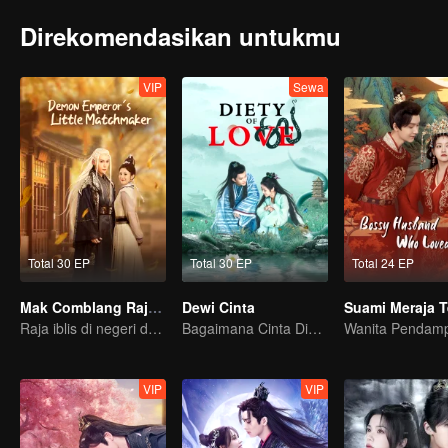
Direkomendasikan untukmu
VIP
Sewa
Total 30 EP
Total 30 EP
Total 24 EP
Mak Comblang Raja Iblis
Dewi Cinta
Raja iblis di negeri dongeng perlu dicomblangin
Bagaimana Cinta Dimulai dan Menjadi Obsesi
VIP
VIP