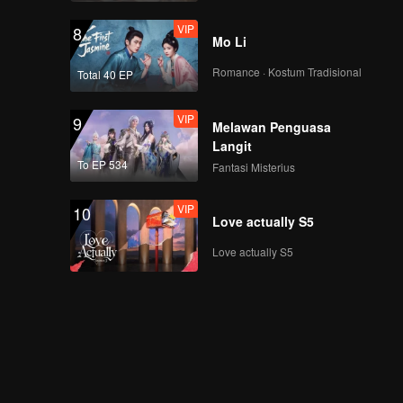
VIP
8
Mo Li
Romance · Kostum Tradisional
Total 40 EP
VIP
9
Melawan Penguasa
Langit
To EP 534
Fantasi Misterius
VIP
10
Love actually S5
Love actually S5