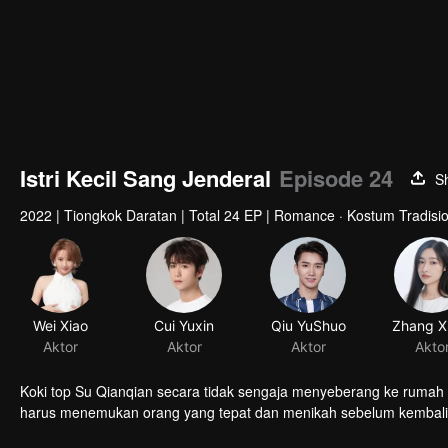
Istri Kecil Sang Jenderal
Episode 24
S
2022
|
Tiongkok Daratan
|
Total 24 EP
|
Romance · Kostum Tradision
Wei Xiao
Cui Yuxin
Qiu YuShuo
Aktor
Aktor
Aktor
Akto
Koki top Su Qianqian secara tidak sengaja menyeberang ke rumah s
harus menemukan orang yang tepat dan menikah sebelum kembali 