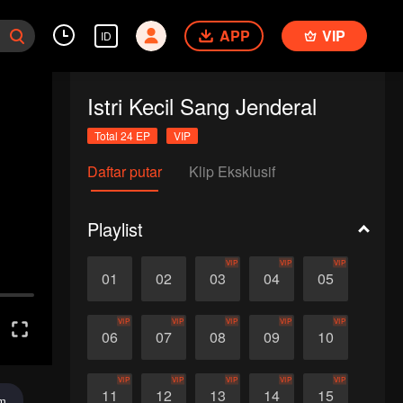
APP
VIP
ID
Istri Kecil Sang Jenderal
Total 24 EP
VIP
Daftar putar
Klip Eksklusif
Playlist
VIP
VIP
VIP
01
02
03
04
05
VIP
VIP
VIP
VIP
VIP
06
07
08
09
10
VIP
VIP
VIP
VIP
VIP
11
12
13
14
15