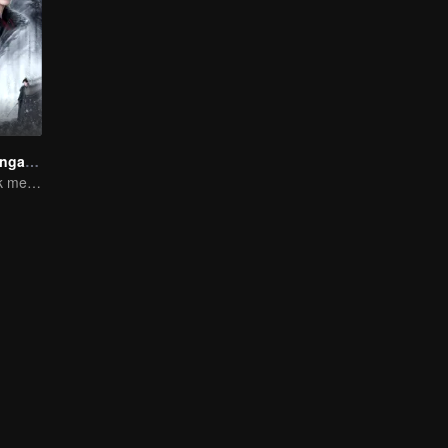
Tari Pedang Denganmu
Menyamar untuk membunuh