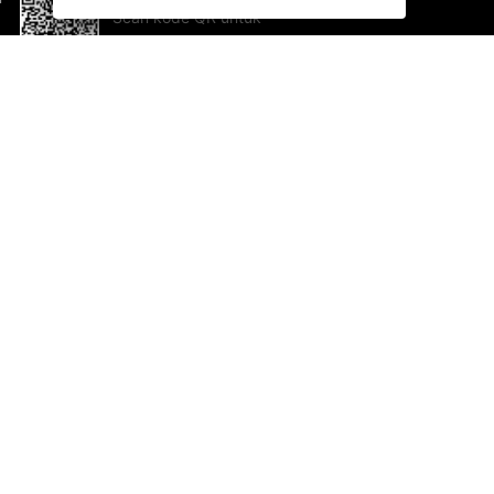
Scan kode QR untuk
mengunduh sekarang!
Bantuan dan Umpan Balik
Te
Saran
Ka
Ik
Al
ted.