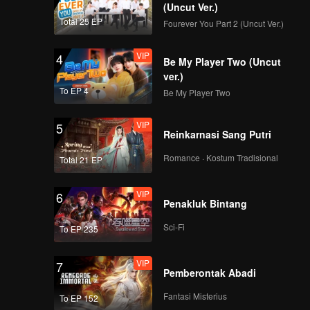
(Uncut Ver.)
Total 25 EP
Fourever You Part 2 (Uncut Ver.)
VIP
4
Be My Player Two (Uncut
ver.)
To EP 4
Be My Player Two
VIP
5
Reinkarnasi Sang Putri
Romance · Kostum Tradisional
Total 21 EP
VIP
6
Penakluk Bintang
Sci-Fi
To EP 235
VIP
7
Pemberontak Abadi
Fantasi Misterius
To EP 152