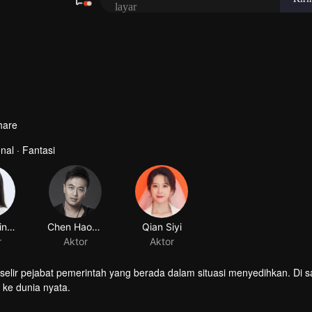
hare
al · Fantasi
Zhang Xinghe
Chen Haowen
Qian Siyi
r
Aktor
Aktor
elir pejabat pemerintah yang berada dalam situasi menyedihkan. Di s
ke dunia nyata.