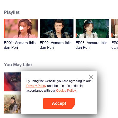
Untuk kembali ke dunia nyata, ia harus melewati lima ujian iblis besar dan
mencegah Xuan Ming berubah menjadi Penguasa Gelap Kehancuran. Di
Playlist
sepanjang perjalanan, keduanya menghadapi berbagai tantangan dan
Yihuan mulai jatuh cinta pada Xuan Ming yang dingin namun baik hati.
Namun, ancaman yang lebih besar tengah mengintai mereka.
VIP
VIP
EP01: Asmara Iblis
EP02: Asmara Iblis
EP03: Asmara Iblis
EP0
dan Peri
dan Peri
dan Peri
dan
You May Like
By using the website, you are agreeing to our
Di Antara Cinta Terlarang
Privacy Policy
and the use of cookies in
accordance with our
Cookie Policy.
Accept
She Is the Phoenix (Thai Ver.)
Buka App