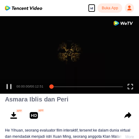
Buka App
id
00:00:00
/
00:12:51
Asmara Iblis dan Peri
He Yihuan, seorang evaluator film interaktif, terseret ke dalam dunia virtual
dan mendadak menjadi istri Xuan Ming, seorang anggota Klan Malam kuno.
More