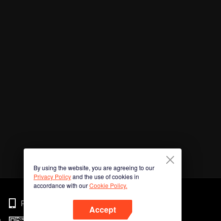
By using the website, you are agreeing to our
Privacy Policy
and the use of cookies in
accordance with our
Cookie Policy.
Phone
Accept
n