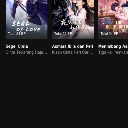
Total 24 EP
Total 25 EP
Total 24 EP
Segel Cinta
Asmara Iblis dan Peri
Menimbang As
Cinta Terlarang Raja Iblis dan Penguasa Siluman
Kisah Cinta Peri Ceria dan Iblis Berwajah Dingin