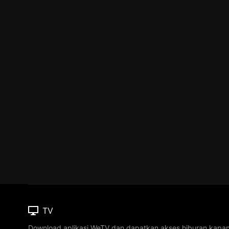
TV
Download aplikasi WeTV dan dapatkan akses hiburan kapa