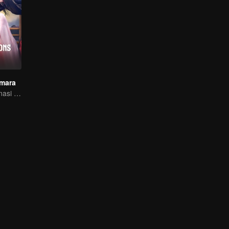
mara
Tiga kali reinkarnasi dalam hidup Qing Qing!