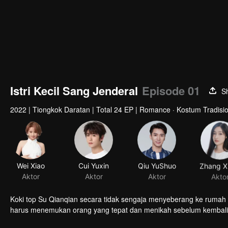
Istri Kecil Sang Jenderal
Episode 01
S
2022
|
Tiongkok Daratan
|
Total 24 EP
|
Romance · Kostum Tradision
Wei Xiao
Cui Yuxin
Qiu YuShuo
Aktor
Aktor
Aktor
Akto
Koki top Su Qianqian secara tidak sengaja menyeberang ke rumah s
harus menemukan orang yang tepat dan menikah sebelum kembali 