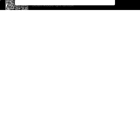
Scan kode QR untuk
mengunduh sekarang!
Bantuan dan Umpan Balik
Te
Saran
Ka
Ik
Al
ted.