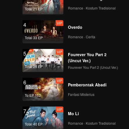
Romance · Kostum Tradisional
Total 21 EP
VIP
4
Overdo
Romance · Cerita
Total 33 EP
VIP
5
Fourever You Part 2
(Uncut Ver.)
Total 25 EP
Fourever You Part 2 (Uncut Ver.)
VIP
6
Pemberontak Abadi
Fantasi Misterius
To EP 152
VIP
7
Mo Li
Romance · Kostum Tradisional
Total 40 EP