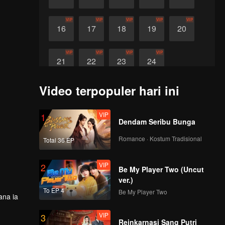
VIP
VIP
VIP
VIP
VIP
16
17
18
19
20
VIP
VIP
VIP
VIP
21
22
23
24
Video terpopuler hari ini
VIP
1
Dendam Seribu Bunga
Romance · Kostum Tradisional
Total 36 EP
VIP
2
Be My Player Two (Uncut
ver.)
To EP 4
Be My Player Two
ana ia
VIP
3
Reinkarnasi Sang Putri