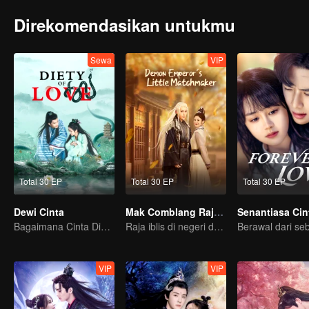
Direkomendasikan untukmu
Sewa
VIP
Total 30 EP
Total 30 EP
Total 30 EP
Dewi Cinta
Mak Comblang Raja Iblis
Senantiasa Cin
Bagaimana Cinta Dimulai dan Menjadi Obsesi
Raja iblis di negeri dongeng perlu dicomblangin
VIP
VIP