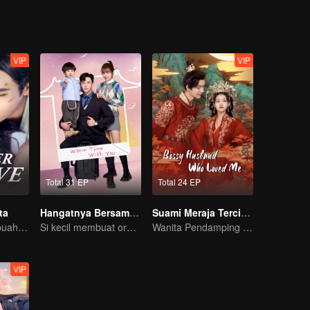
VIP
VIP
Total 31 EP
Total 24 EP
ta
Hangatnya Bersamamu
Suami Meraja Tercinta
Berawal dari sebuah ciuman
Si kecil membuat orang tua palsu jadi nyata
Wanita Pendamping yang Mengubah Nasib Menjadi Permaisuri
VIP