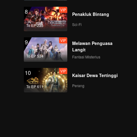
VIP
8
Penakluk Bintang
Sci-Fi
To EP 235
VIP
9
Melawan Penguasa
Langit
To EP 534
Fantasi Misterius
VIP
10
Kaisar Dewa Tertinggi
Perang
To EP 611