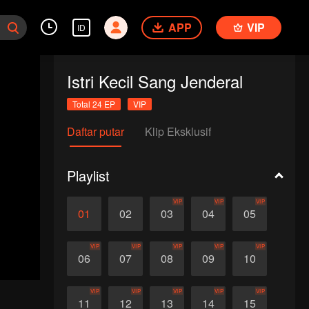
APP
VIP
ID
Istri Kecil Sang Jenderal
Total 24 EP
VIP
Daftar putar
Klip Eksklusif
Playlist
VIP
VIP
VIP
01
02
03
04
05
VIP
VIP
VIP
VIP
VIP
06
07
08
09
10
VIP
VIP
VIP
VIP
VIP
11
12
13
14
15