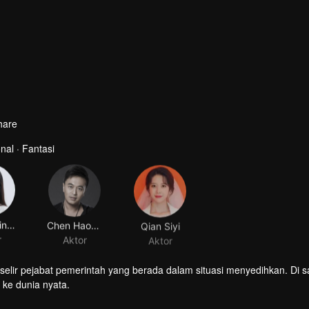
hare
al · Fantasi
Zhang Xinghe
Chen Haowen
Qian Siyi
r
Aktor
Aktor
elir pejabat pemerintah yang berada dalam situasi menyedihkan. Di s
ke dunia nyata.