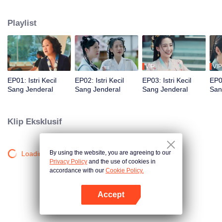
harus menemukan orang yang tepat dan menikah sebelum kembali ke
dunia nyata.
Playlist
VIP
VIP
EP01: Istri Kecil
EP02: Istri Kecil
EP03: Istri Kecil
EP04
Sang Jenderal
Sang Jenderal
Sang Jenderal
San
Klip Eksklusif
By using the website, you are agreeing to our
Loading…
Privacy Policy
and the use of cookies in
accordance with our
Cookie Policy.
Accept
Buka App