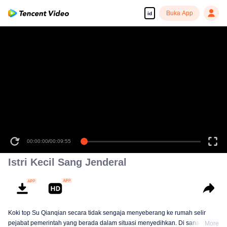
Buka App
id
00:00:00
/
00:09:55
Istri Kecil Sang Jenderal
Koki top Su Qianqian secara tidak sengaja menyeberang ke rumah selir
pejabat pemerintah yang berada dalam situasi menyedihkan. Di sana ia
More