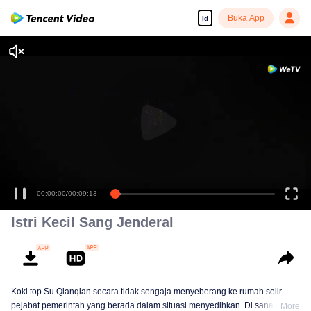
Buka App
id
00:00:00
/
00:09:13
Istri Kecil Sang Jenderal
Koki top Su Qianqian secara tidak sengaja menyeberang ke rumah selir
pejabat pemerintah yang berada dalam situasi menyedihkan. Di sana ia
More