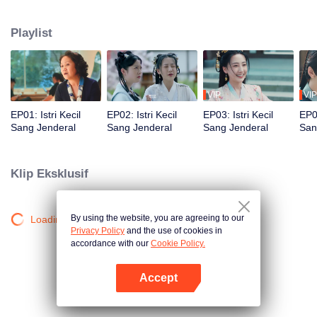
harus menemukan orang yang tepat dan menikah sebelum kembali ke
dunia nyata.
Playlist
VIP
VIP
EP01: Istri Kecil
EP02: Istri Kecil
EP03: Istri Kecil
EP04
Sang Jenderal
Sang Jenderal
Sang Jenderal
San
Klip Eksklusif
By using the website, you are agreeing to our
Loading…
Privacy Policy
and the use of cookies in
accordance with our
Cookie Policy.
Accept
Buka App