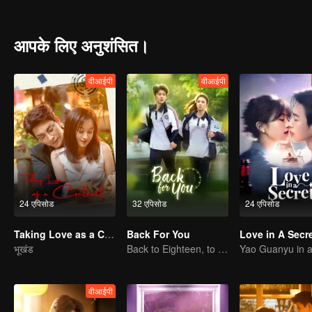
brought by the peaceful liberation to Xizang and its people, and dep
आपके लिए अनुशंसित।
वीआईपी
वीआईपी
24 एपिसोड
32 एपिसोड
24 एपिसोड
Taking Love as a Contract
Back For You
Love in A Secr
भूखंड
Back to Eighteen, to Save His White Moonlight
वीआईपी