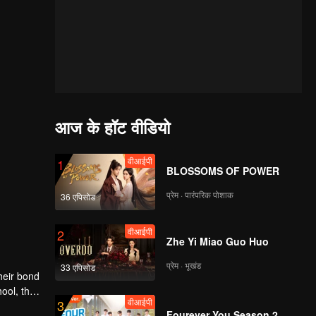
आज के हॉट वीडियो
वीआईपी
1
BLOSSOMS OF POWER
प्रेम · पारंपरिक पोशाक
36 एपिसोड
वीआईपी
2
Zhe Yi Miao Guo Huo
प्रेम · भूखंड
33 एपिसोड
heir bond
ool, the
वीआईपी
3
nges
Fourever You Season 2