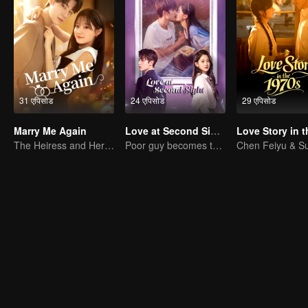
31 एपिसोड
24 एपिसोड
29 एपिसोड
Marry Me Again
Love at Second Sight
The Heiress and Her Late Husband's Double
Poor guy becomes the domineering CEO and pursues his first love