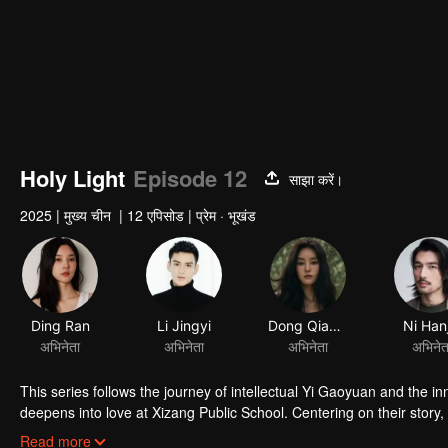
Holy Light
Episode 12
साझा करें।
2025
|
मुख्य चीन
|
12 एपिसोड
|
प्रेम · भूखंड
This series follows the journey of intellectual Yi Gaoyuan and the
deepens into love at Xizang Public School. Centering on their story
first institution of higher learning established by the Communist Par
Read more