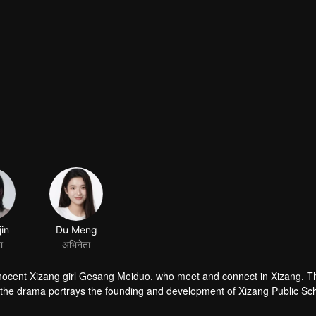
 innocent Xizang girl Gesang Meiduo, who meet and connect in Xizang. T
, the drama portrays the founding and development of Xizang Public Sch
ty of China in inland China for Xizang. It highlights the tremendous cha