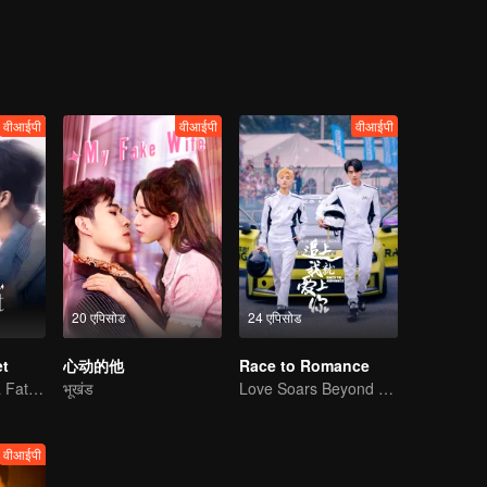
icts the challenging yet steadfast path of New Xizang's progress.
वीआईपी
वीआईपी
वीआईपी
20 एपिसोड
24 एपिसोड
et
心动的他
Race to Romance
Yao Guanyu in a Fateful Game of Love and Obsession
भूखंड
Love Soars Beyond Borders, Glory United as Partners
वीआईपी