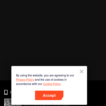
By using the website, you are agreeing to our
Privacy Policy
and the use of cookies in
accordance with our
Cookie Policy.
Phone
Accept
अभी ऐप डाउनलोड करने के लिए क्यूआर