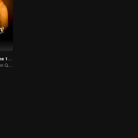
Love Story in the 1970s
Chen Feiyu & Sun Qian’s Romantic Love Story