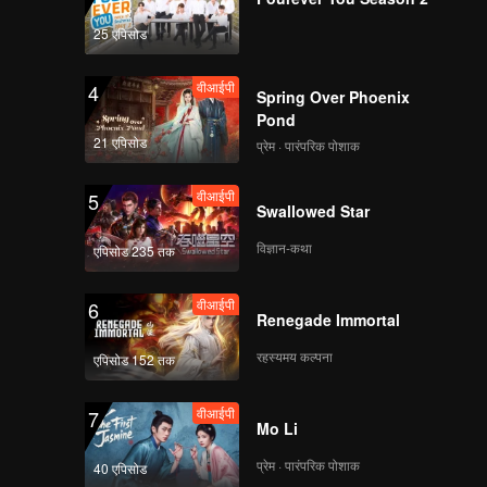
25 एपिसोड
वीआईपी
4
Spring Over Phoenix
Pond
21 एपिसोड
प्रेम · पारंपरिक पोशाक
वीआईपी
5
Swallowed Star
विज्ञान-कथा
एपिसोड 235 तक
वीआईपी
6
Renegade Immortal
रहस्यमय कल्पना
एपिसोड 152 तक
वीआईपी
7
Mo Li
प्रेम · पारंपरिक पोशाक
40 एपिसोड