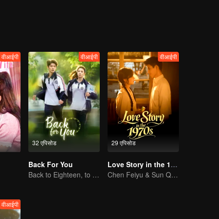
icts the challenging yet steadfast path of New Xizang's progress.
वीआईपी
वीआईपी
वीआईपी
32 एपिसोड
29 एपिसोड
Back For You
Love Story in the 1970s
Back to Eighteen, to Save His White Moonlight
Chen Feiyu & Sun Qian’s Romantic Love Story
वीआईपी