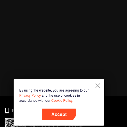
By using the website, you are agreeing to our
Privacy Policy
and the use of cookies in
accordance with our
Cookie Policy.
Phone
Accept
अभी ऐप डाउनलोड करने के लिए क्यूआर