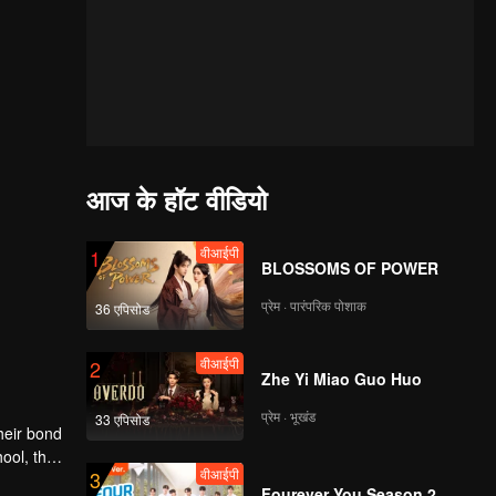
आज के हॉट वीडियो
वीआईपी
1
BLOSSOMS OF POWER
प्रेम · पारंपरिक पोशाक
36 एपिसोड
वीआईपी
2
Zhe Yi Miao Guo Huo
प्रेम · भूखंड
33 एपिसोड
heir bond
ool, the
वीआईपी
3
nges
Fourever You Season 2