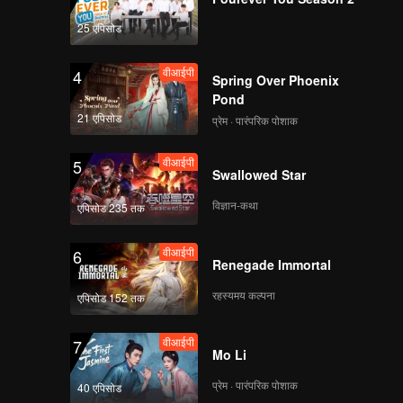
25 एपिसोड
वीआईपी
4
Spring Over Phoenix
Pond
21 एपिसोड
प्रेम · पारंपरिक पोशाक
वीआईपी
5
Swallowed Star
विज्ञान-कथा
एपिसोड 235 तक
वीआईपी
6
Renegade Immortal
रहस्यमय कल्पना
एपिसोड 152 तक
वीआईपी
7
Mo Li
प्रेम · पारंपरिक पोशाक
40 एपिसोड