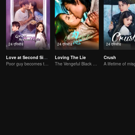
24 एपिसोड
24 एपिसोड
24 एपिसोड
Love at Second Sight
Loving The Lie
Crush
Poor guy becomes the domineering CEO and pursues his first love
The Vengeful Black Lotus Falls for the Rogue Young Master