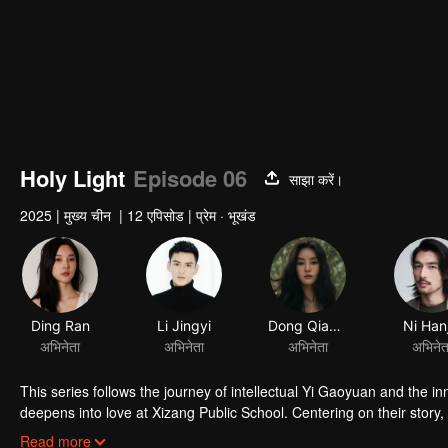
Holy Light
Episode 06
साझा करें।
2025
|
मुख्य चीन
|
12 एपिसोड
|
प्रेम · भूखंड
Ding Ran
Li Jingyi
अभिनेता
अभिनेता
This series follows the journey of intellectual Yi Gaoyuan and the
deepens into love at Xizang Public School. Centering on their story
first institution of higher learning established by the Communist Par
Read more