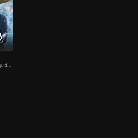
A lifetime of misguided love entangled by fate