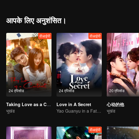
brought by the peaceful liberation to Xizang and its people, and dep
आपके लिए अनुशंसित।
वीआईपी
वीआईपी
24 एपिसोड
24 एपिसोड
20 एपिसोड
Taking Love as a Contract
Love in A Secret
心动的他
भूखंड
Yao Guanyu in a Fateful Game of Love and Obsession
भूखंड
वीआईपी