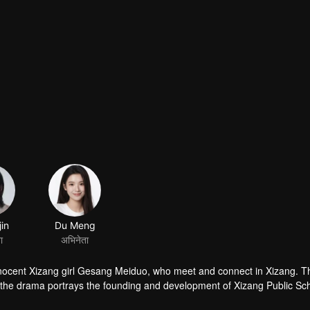
 innocent Xizang girl Gesang Meiduo, who meet and connect in Xizang. T
, the drama portrays the founding and development of Xizang Public Sch
ty of China in inland China for Xizang. It highlights the tremendous cha