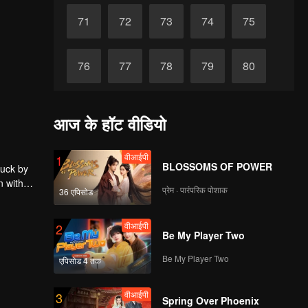
71
72
73
74
75
76
77
78
79
80
81
82
83
84
85
आज के हॉट वीडियो
86
87
88
89
90
वीआईपी
1
BLOSSOMS OF POWER
ruck by
n with
प्रेम · पारंपरिक पोशाक
36 एपिसोड
वीआईपी
2
Be My Player Two
Be My Player Two
एपिसोड 4 तक
वीआईपी
3
Spring Over Phoenix