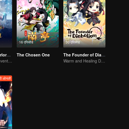
16 एपिसोड
30 एपिसोड
Legendary Overlord S2
The Chosen One
The Founder of Diabolism Q
Extraordinary adventure, a teenager reborn from adversity.
Warm and Healing Daily Life
वी ओनली