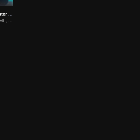
Full-Time Magister SS1
The Way to Growth, Encouragement and Self-improvement