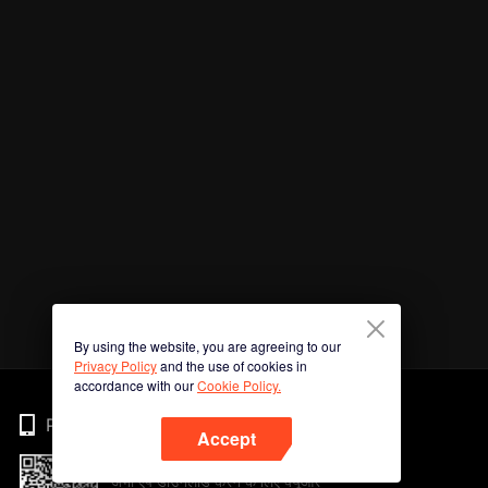
By using the website, you are agreeing to our
Privacy Policy
and the use of cookies in
accordance with our
Cookie Policy.
Phone
Accept
अभी ऐप डाउनलोड करने के लिए क्यूआर