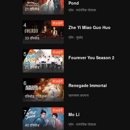
Pond
21 एपिसोड
प्रेम · पारंपरिक पोशाक
वीआईपी
4
Zhe Yi Miao Guo Huo
प्रेम · भूखंड
33 एपिसोड
वीआईपी
5
Fourever You Season 2
25 एपिसोड
वीआईपी
6
Renegade Immortal
रहस्यमय कल्पना
एपिसोड 152 तक
वीआईपी
7
Mo Li
प्रेम · पारंपरिक पोशाक
40 एपिसोड