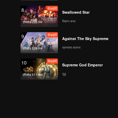
वीआईपी
8
Swallowed Star
विज्ञान-कथा
एपिसोड 235 तक
वीआईपी
9
Against The Sky Supreme
रहस्यमय कल्पना
एपिसोड 534 तक
वीआईपी
10
Supreme God Emperor
युद्ध
एपिसोड 611 तक