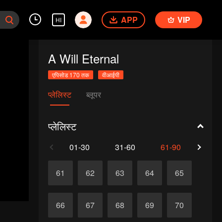
APP
VIP
HI
A Will Eternal
एपिसोड 170 तक
वीआईपी
प्लेलिस्ट
ब्लूपर
प्लेलिस्ट
01-30
31-60
61-90
91-1
61
62
63
64
65
66
67
68
69
70