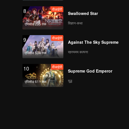
वीआईपी
8
Swallowed Star
विज्ञान-कथा
एपिसोड 235 तक
वीआईपी
9
Against The Sky Supreme
रहस्यमय कल्पना
एपिसोड 534 तक
वीआईपी
10
Supreme God Emperor
युद्ध
एपिसोड 611 तक