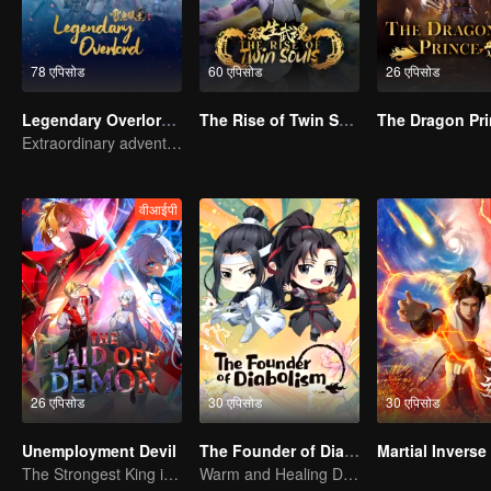
78 एपिसोड
60 एपिसोड
26 एपिसोड
Legendary Overlord S2
The Rise of Twin Souls
The Dragon Pr
Extraordinary adventure, a teenager reborn from adversity.
वीआईपी
26 एपिसोड
30 एपिसोड
30 एपिसोड
Unemployment Devil
The Founder of Diabolism Q
Martial Inverse
The Strongest King in the Demon World Suddenly Gets Laid Off?
Warm and Healing Daily Life