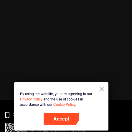
By using the website, you are agreeing to our
Privacy Policy
and the use of cookies in
accordance with our
Cookie Policy.
Phone
Accept
अभी ऐप डाउनलोड करने के लिए क्यूआर