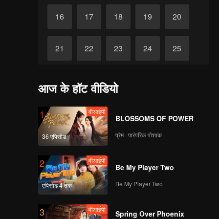
16
17
18
19
20
21
22
23
24
25
26
27
28
29
30
आज के हॉट वीडियो
वीआईपी
1
BLOSSOMS OF POWER
प्रेम · पारंपरिक पोशाक
36 एपिसोड
वीआईपी
2
Be My Player Two
Be My Player Two
एपिसोड 4 तक
वीआईपी
3
Spring Over Phoenix