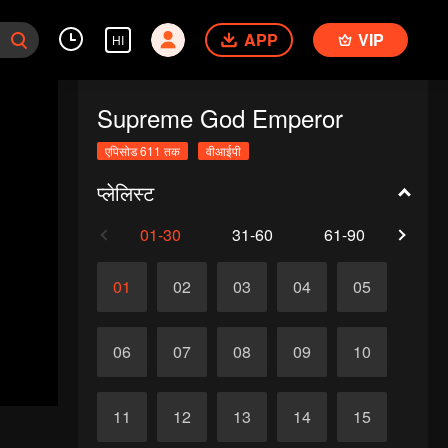
APP
VIP
HI
Supreme God Emperor
एपिसोड 611 तक
वीआईपी
प्लेलिस्ट
01-30
31-60
61-90
91-1
01
02
03
04
05
06
07
08
09
10
11
12
13
14
15