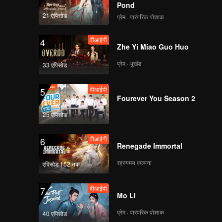
Pond
21 एपिसोड
प्रेम · पारंपरिक पोशाक
वीआईपी
4
Zhe Yi Miao Guo Huo
प्रेम · भूखंड
33 एपिसोड
वीआईपी
5
Fourever You Season 2
25 एपिसोड
वीआईपी
6
Renegade Immortal
रहस्यमय कल्पना
एपिसोड 152 तक
वीआईपी
7
Mo Li
प्रेम · पारंपरिक पोशाक
40 एपिसोड