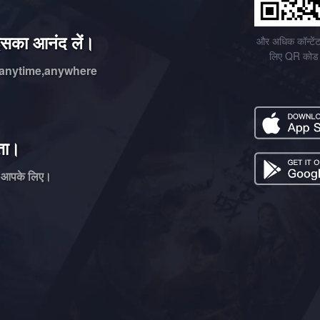
सका आनंद लें।
और अधिक कॉन्टेंट 
लिए QR कोड स
anytime,anywhere
्ता।
्फ आपके लिए।