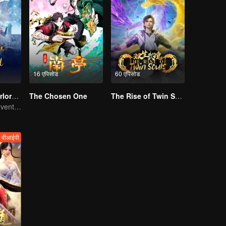
16 एपिसोड
60 एपिसोड
Legendary Overlord S2
The Chosen One
The Rise of Twin Souls
Extraordinary adventure, a teenager reborn from adversity.
वीआईपी