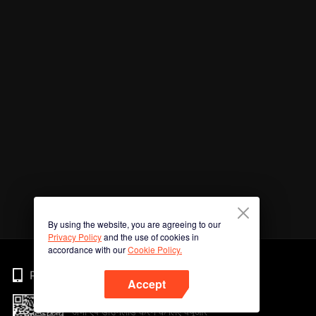
By using the website, you are agreeing to our
Privacy Policy
and the use of cookies in
accordance with our
Cookie Policy.
Phone
Accept
अभी ऐप डाउनलोड करने के लिए क्यूआर