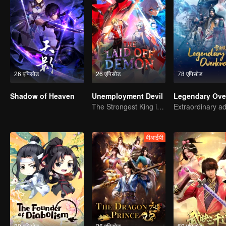
26 एपिसोड
26 एपिसोड
78 एपिसोड
Shadow of Heaven
Unemployment Devil
The Strongest King in the Demon World Suddenly Gets Laid Off?
वीआईपी
30 एपिसोड
26 एपिसोड
60 एपिसोड