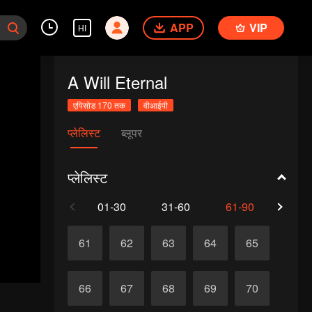
APP
VIP
HI
A Will Eternal
एपिसोड 170 तक
वीआईपी
प्लेलिस्ट
ब्लूपर
प्लेलिस्ट
01-30
31-60
61-90
91-1
61
62
63
64
65
66
67
68
69
70