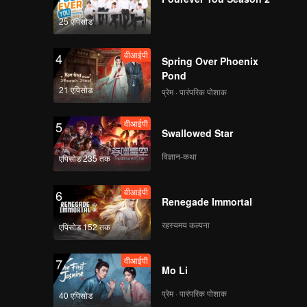
25 एपिसोड
वीआईपी
4
Spring Over Phoenix
Pond
21 एपिसोड
प्रेम · पारंपरिक पोशाक
वीआईपी
5
Swallowed Star
विज्ञान-कथा
एपिसोड 235 तक
वीआईपी
6
Renegade Immortal
रहस्यमय कल्पना
एपिसोड 152 तक
वीआईपी
7
Mo Li
प्रेम · पारंपरिक पोशाक
40 एपिसोड