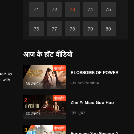
71
72
73
74
75
76
77
78
79
80
81
82
83
84
85
आज के हॉट वीडियो
86
87
88
89
90
वीआईपी
1
BLOSSOMS OF POWER
ruck by
n with
प्रेम · पारंपरिक पोशाक
36 एपिसोड
वीआईपी
2
Zhe Yi Miao Guo Huo
प्रेम · भूखंड
33 एपिसोड
वीआईपी
3
Fourever You Season 2