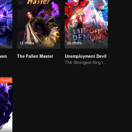
15 एपिसोड
26 एपिसोड
ven
The Fallen Master
Unemployment Devil
The Strongest King in the Demon World Suddenly Gets Laid Off?
वीआईपी