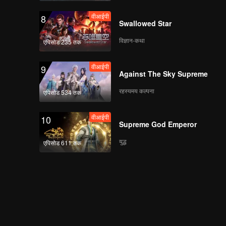
वीआईपी
8
Swallowed Star
विज्ञान-कथा
एपिसोड 235 तक
वीआईपी
9
Against The Sky Supreme
रहस्यमय कल्पना
एपिसोड 534 तक
वीआईपी
10
Supreme God Emperor
युद्ध
एपिसोड 611 तक