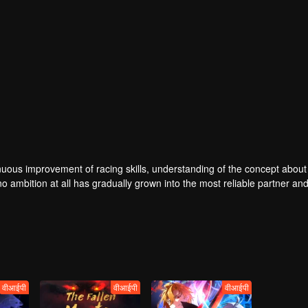
nuous improvement of racing skills, understanding of the concept about
no ambition at all has gradually grown into the most reliable partner an
e most powerful racer...
वीआईपी
वीआईपी
वीआईपी