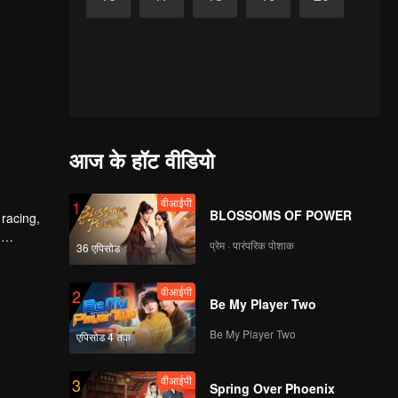
आज के हॉट वीडियो
वीआईपी
1
BLOSSOMS OF POWER
 racing,
d
प्रेम · पारंपरिक पोशाक
36 एपिसोड
वीआईपी
2
Be My Player Two
Be My Player Two
एपिसोड 4 तक
वीआईपी
3
Spring Over Phoenix