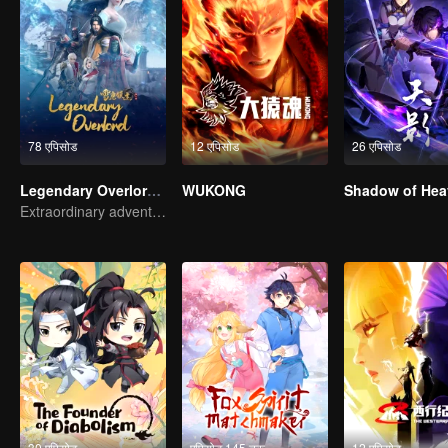
78 एपिसोड
12 एपिसोड
26 एपिसोड
Legendary Overlord S2
WUKONG
Shadow of Hea
Extraordinary adventure, a teenager reborn from adversity.
30 एपिसोड
एपिसोड 145 तक
12 एपिसोड