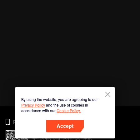
By using the website, you are agreeing to our
Privacy Policy
and the use of cookies in
accordance with our
Cookie Policy.
Phone
Accept
अभी ऐप डाउनलोड करने के लिए क्यूआर