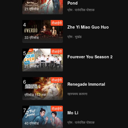
Pond
21 एपिसोड
प्रेम · पारंपरिक पोशाक
वीआईपी
4
Zhe Yi Miao Guo Huo
प्रेम · भूखंड
33 एपिसोड
वीआईपी
5
Fourever You Season 2
25 एपिसोड
वीआईपी
6
Renegade Immortal
रहस्यमय कल्पना
एपिसोड 152 तक
वीआईपी
7
Mo Li
प्रेम · पारंपरिक पोशाक
40 एपिसोड