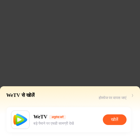
WeTV से खोलें
होमपेज पर वापस जाएं
WeTV
अनुशंसा करें
खोलें
बड़े पैमाने पर एचडी सामग्री देखें