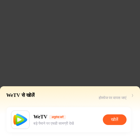
WeTV से खोलें
होमपेज पर वापस जाएं
WeTV
अनुशंसा करें
खोलें
बड़े पैमाने पर एचडी सामग्री देखें