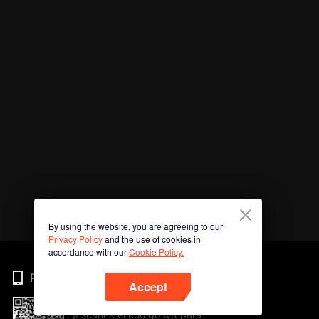
By using the website, you are agreeing to our
Privacy Policy
and the use of cookies in
accordance with our
Cookie Policy.
Phone
Accept
¡Escanee el código QR para