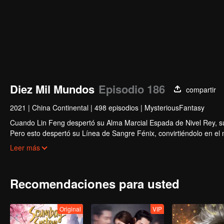
Diez Mil Mundos
Episodio 186
compartir
2021
|
China Continental
|
498 episodios
|
MysteriousFantasy
Cuando Lin Feng despertó su Alma Marcial Espada de Nivel Rey, su 
Pero esto despertó su Línea de Sangre Fénix, convirtiéndolo en el
boicoteado por el Clan Lin, pero recibió ayuda de su hermana, su 
Leer más
Lin Feng se recuperó y alcanzó la cima de las artes marciales.
Recomendaciones para usted
Original
VIP