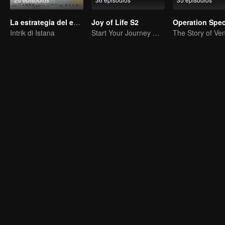
La estrategia del emperador
Joy of Life S2
Intrik di Istana
Start Your Journey With Fan Xian Again