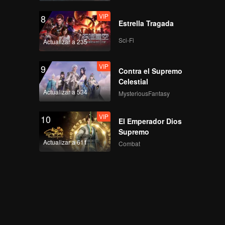
VIP
8
Estrella Tragada
Sci-Fi
Actualizar a 235
VIP
9
Contra el Supremo
Celestial
Actualizar a 534
MysteriousFantasy
VIP
10
El Emperador Dios
Supremo
Actualizar a 611
Combat