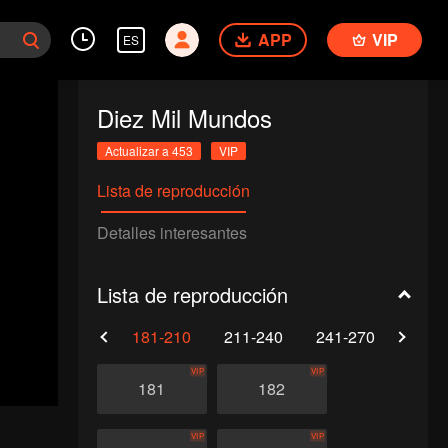
APP
VIP
ES
Diez Mil Mundos
Actualizar a 453
VIP
Lista de reproducción
Detalles interesantes
Lista de reproducción
0
151-180
181-210
211-240
241-270
271-
VIP
VIP
181
182
VIP
VIP