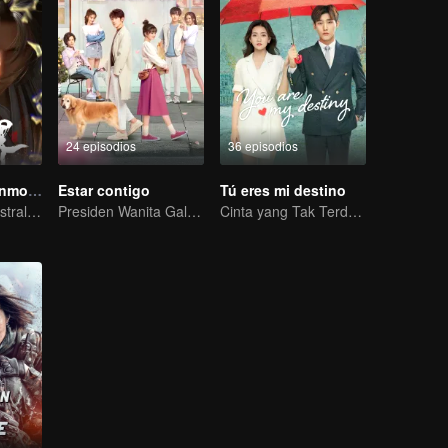
24 episodios
36 episodios
Mundo de los Inmortales
Estar contigo
Tú eres mi destino
La canción ancestral narra todo sobre la sangre y las lágrimas
Presiden Wanita Galak Menggoda Anak Muda Sombong
Cinta yang Tak Terduga