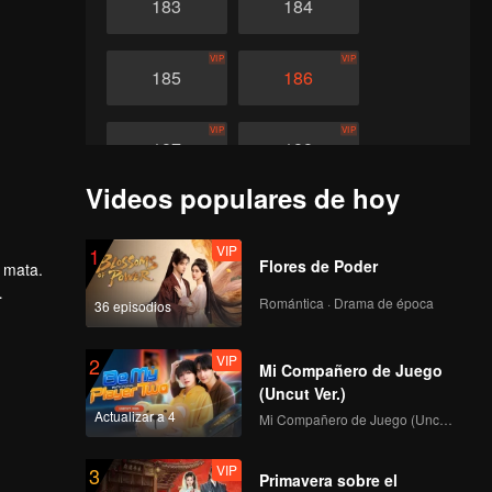
183
184
VIP
VIP
185
186
VIP
VIP
187
188
Videos populares de hoy
VIP
VIP
189
190
VIP
1
Flores de Poder
 mata.
VIP
VIP
191
192
Romántica · Drama de época
36 episodios
lmente,
VIP
VIP
193
VIP
194
2
Mi Compañero de Juego
(Uncut Ver.)
Actualizar a 4
VIP
VIP
Mi Compañero de Juego (Uncut Ver.)
195
196
VIP
3
Primavera sobre el
VIP
VIP