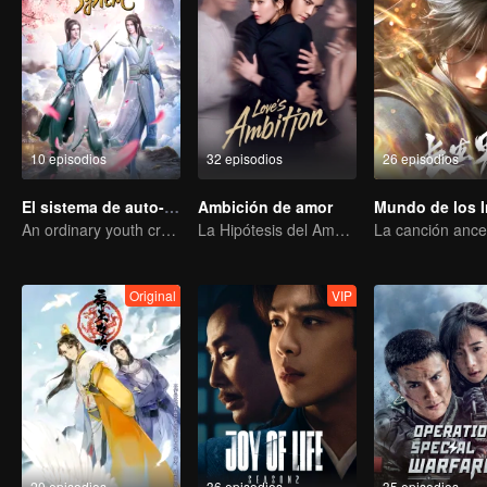
10 episodios
32 episodios
26 episodios
El sistema de auto-salvación del villano escoria
Ambición de amor
An ordinary youth crossing as a villain into the book and abusing the hero!
La Hipótesis del Amor Verdadero de Zhao Lusi y Chen Weiting
Original
VIP
20 episodios
36 episodios
35 episodios