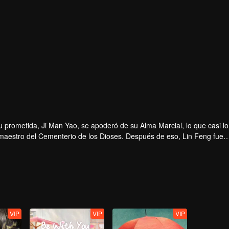
prometida, Ji Man Yao, se apoderó de su Alma Marcial, lo que casi lo
 maestro del Cementerio de los Dioses. Después de eso, Lin Feng fue
abuelo y el nuevo poder que obtuvo del Cementerio de los Dioses. Fina
VIP
VIP
VIP