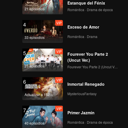
Estanque del Fénix
197
198
21 episodios
Romántica · Drama de época
VIP
VIP
199
200
VIP
4
Exceso de Amor
Romántica · Drama
VIP
VIP
33 episodios
201
202
VIP
5
Fourever You Parte 2
VIP
VIP
203
204
(Uncut Ver.)
25 episodios
Fourever You Parte 2 (Uncut Ver.)
VIP
VIP
205
206
VIP
6
Inmortal Renegado
VIP
VIP
MysteriousFantasy
Actualizar a 152
207
208
VIP
7
VIP
VIP
Primer Jazmín
209
210
Romántica · Drama de época
40 episodios