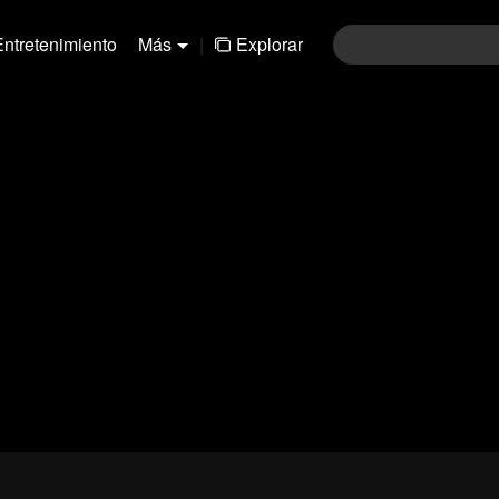
Entretenimiento
Más
|
Explorar
01-30
31-60
61-90
91-120
121-15