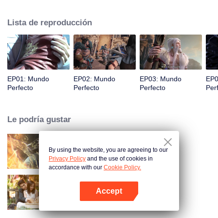
desconocidas hasta que pueda convertirse en una persona que realmente
pueda sacudir al mundo.
Lista de reproducción
EP01: Mundo
EP02: Mundo
EP03: Mundo
EP0
Perfecto
Perfecto
Perfecto
Per
Le podría gustar
By using the website, you are agreeing to our
Mundo de los Inmortales
Privacy Policy
and the use of cookies in
accordance with our
Cookie Policy.
Accept
Amor como un contrato
Abrir App