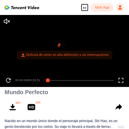
Abrir App
es
00:00:00
/
00:20:51
Mundo Perfecto
Nacido en un mundo único donde el personaje principal, Shi Hao, es un
genio bendecido por los cielos. Su viaje lo llevará a través de tierras
Más