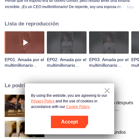
Pensé que mi esposo era un obrero común, pero resultó tener una fortuna
increíble. ¡Es un CEO multimillonario! De repente, soy una esposa de la alta
Más
sociedad; este cambio es más emocionante que ganar la lotería.
Lista de reproducción
EP01: Amada por el
EP02: Amada por el
EP03: Amada por el
EP0
multimillonario
multimillonario
multimillonario
mult
secreto (Ver.
secreto (Ver.
secreto (Ver.
secr
Coreana)
Coreana)
Coreana)
Cor
Le podría gustar
By using the website, you are agreeing to our
Privacy Policy
and the use of cookies in
¡¿Me casé con un magnate justo después
accordance with our
Cookie Policy.
de romper el compromiso?! (Ver.
Coreana)
Accept
Abrir App
Resentimiento a través de los mundos