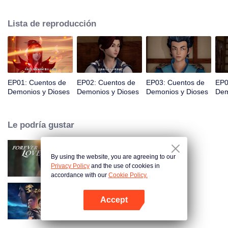
espacio, Nie Li persigue la verdad del mundo. La bella y gentil Ye Ziyun, y la
obstinada y arrogante Xiao Ning'er, ¿cómo debería elegir cuando se
Lista de reproducción
enfrenta al favor de las dos diosas?
EP01: Cuentos de
EP02: Cuentos de
EP03: Cuentos de
EP0
Demonios y Dioses
Demonios y Dioses
Demonios y Dioses
Dem
Le podría gustar
By using the website, you are agreeing to our
Amor Eterno
Privacy Policy
and the use of cookies in
accordance with our
Cookie Policy.
Accept
Universo Marcial Temporada 1
Abrir App