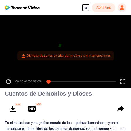
Abrir App
es
Disfruta de series en alta definición y sin interrupciones
00:00:00
/
00:07:00
Cuentos de Demonios y Dioses
En el misterioso y magnífico mundo de los espíritus demoníacos, y en el
misterioso e infinito libro de los espíritus demoníacos en el tiempo y el
Más