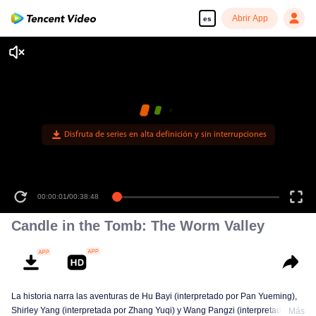
Abrir App
es
Disfruta de series en alta definición y sin interrupciones
00:00:01
/
00:38:48
Candle in the Tomb: The Worm Valley
La historia narra las aventuras de Hu Bayi (interpretado por Pan Yueming),
Shirley Yang (interpretada por Zhang Yuqi) y Wang Pangzi (interpretado por
Más