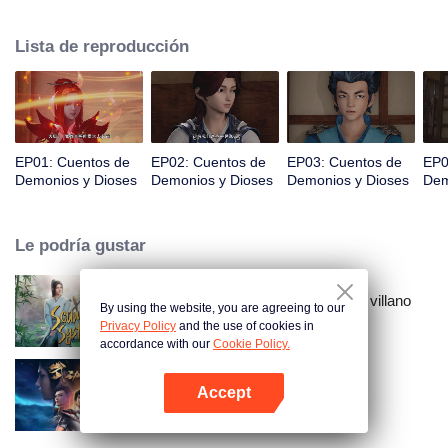
espacio, Nie Li persigue la verdad del mundo. La bella y gentil Ye Ziyun, y la
obstinada y arrogante Xiao Ning'er, ¿cómo debería elegir cuando se
Lista de reproducción
enfrenta al favor de las dos diosas?
EP01: Cuentos de
EP02: Cuentos de
EP03: Cuentos de
EP0
Demonios y Dioses
Demonios y Dioses
Demonios y Dioses
Dem
Le podría gustar
El sistema de auto-salvación del villano
By using the website, you are agreeing to our
escoria
Privacy Policy
and the use of cookies in
accordance with our
Cookie Policy.
Accept
Universo Marcial Temporada 1
Abrir App