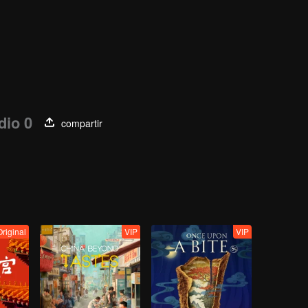
dio 0
compartir
Original
VIP
VIP