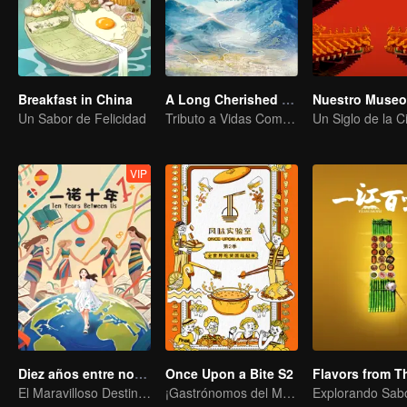
Breakfast in China
A Long Cherished Dream
Un Sabor de Felicidad
Tributo a Vidas Comunes
VIP
Diez años entre nosotros
Once Upon a Bite S2
El Maravilloso Destino de una Chica China con el Mundo
¡Gastrónomos del Mundo, Uníos!