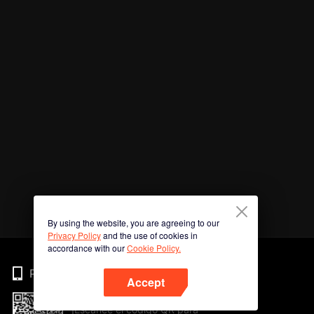
By using the website, you are agreeing to our
Privacy Policy
and the use of cookies in
accordance with our
Cookie Policy.
Phone
Accept
¡Escanee el código QR para