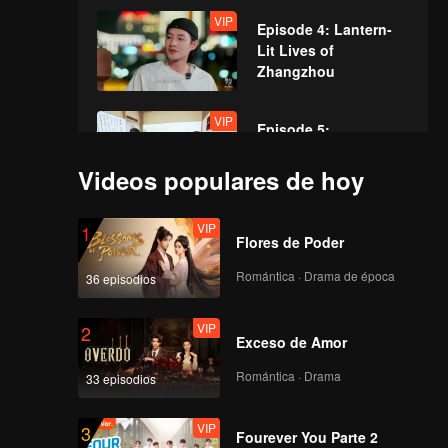
VIP
Episode 4: Lantern-
Lit Lives of
Zhangzhou
VIP
Episode 5:
Zhangzhou, City of
Still Waters and Deep
Videos populares de hoy
Currents
VIP
VIP
Episode 6：Shanghai,
1
Flores de Poder
A City of Miracles
Romántica · Drama de época
36 episodios
VIP
VIP
Episode 7: The
2
Exceso de Amor
Shanghai Vibe in the
Folds of Time
Romántica · Drama
33 episodios
VIP
VIP
Episode 8: Hello,
3
Fourever You Parte 2