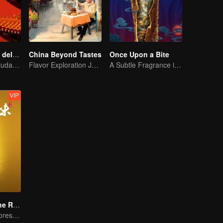
Nuestro Museo del Palacio
China Beyond Tastes
Once Upon a Bite
Un Siglo de la Ciudad Prohibida en una Mirada
Flavor Exploration Journey of Chen Xiaoqing
A Subtle Fragrance in Flavor
VIP
Flavors from The River
Explorando Sabores del Río Zi