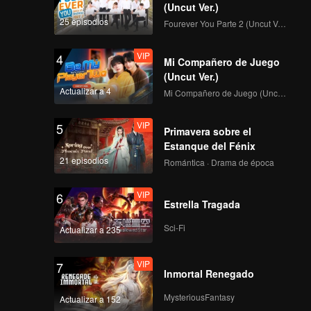
Shanghai
(Uncut Ver.)
25 episodios
Fourever You Parte 2 (Uncut Ver.)
VIP
VIP
Episode 9:
4
Mi Compañero de Juego
Shanghai·City Players
(Uncut Ver.)
Actualizar a 4
Mi Compañero de Juego (Uncut Ver.)
VIP
VIP
Episode 10: Play in
5
Primavera sobre el
Shanghai
Estanque del Fénix
21 episodios
Romántica · Drama de época
VIP
VIP
Episode 11: Romantic
6
Estrella Tragada
Shanghai Beach
Sci-Fi
Actualizar a 235
VIP
VIP
Episode 12: Kunming
7
Inmortal Renegado
· A Blooming
Wonderland
MysteriousFantasy
Actualizar a 152