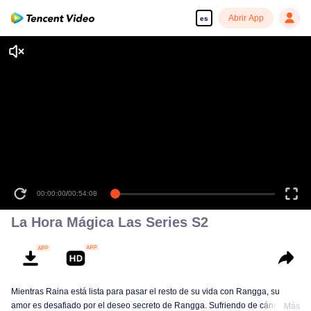
Abrir App
es
00:00:00
/
00:54:08
La Hora Mágica Las Series S2
Mientras Raina está lista para pasar el resto de su vida con Rangga, su
amor es desafiado por el deseo secreto de Rangga. Sufriendo de cáncer y
Más