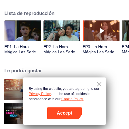
enfrentándose a una muerte inminente, ¿cómo se solucionará este enredo
de corazones y la complicación de sentimientos que se extiende entre
Lista de reproducción
Yakarta, Nueva York y Bali? ¿Encontrará Raina finalmente una hora mágica
más en su vida?
EP1: La Hora
EP2: La Hora
EP3: La Hora
EP4
Mágica Las Series
Mágica Las Series
Mágica Las Series
Mág
S2
S2
S2
S2
Le podría gustar
By using the website, you are agreeing to our
La Hora Mágica Las Series
Privacy Policy
and the use of cookies in
accordance with our
Cookie Policy.
Accept
Married by Accident
Abrir App