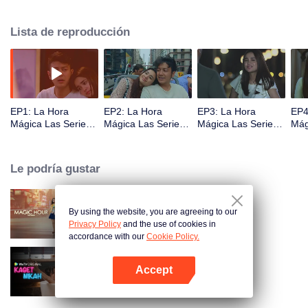
enfrentándose a una muerte inminente, ¿cómo se solucionará este enredo
de corazones y la complicación de sentimientos que se extiende entre
Lista de reproducción
Yakarta, Nueva York y Bali? ¿Encontrará Raina finalmente una hora mágica
más en su vida?
EP1: La Hora
EP2: La Hora
EP3: La Hora
EP4
Mágica Las Series
Mágica Las Series
Mágica Las Series
Mág
S2
S2
S2
S2
Le podría gustar
By using the website, you are agreeing to our
La Hora Mágica Las Series
Privacy Policy
and the use of cookies in
accordance with our
Cookie Policy.
Accept
Married by Accident
Abrir App