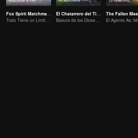
Fox Spirit Matchmaker
El Chatarrero del Tianting
The Fallen Mas
Todo Tiene un Límite, Excepto el Amor y el Odio
Basura de los Dioses, Aniquilando a los Enemigos del Cielo