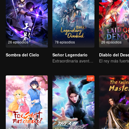
26 episodios
78 episodios
26 episodios
Sombra del Cielo
Señor Legendario
Extraordinaria aventura, una adolescente renacida de la adversidad.
VIP
Actualizar a 145
40 episodios
15 episodios