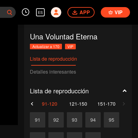
APP
VIP
ES
Una Voluntad Eterna
Actualizar a 170
VIP
Lista de reproducción
Detalles interesantes
Lista de reproducción
61-90
91-120
121-150
151-170
91
92
93
94
95