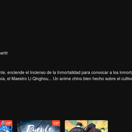
artir
te, enciende el Incienso de la Inmortalidad para convocar a los inmort
a, el Maestro Li Qinghou... Un anime chino bien hecho sobre el cultiv
ar tu verano de alegría.
VIP
VIP