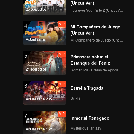
(Uncut Ver.)
112
113
25 episodios
Fourever You Parte 2 (Uncut Ver.)
114
115
VIP
4
Mi Compañero de Juego
(Uncut Ver.)
Actualizar a 4
Mi Compañero de Juego (Uncut Ver.)
116
117
VIP
5
Primavera sobre el
118
119
Estanque del Fénix
21 episodios
Romántica · Drama de época
120
VIP
6
Estrella Tragada
Sci-Fi
Actualizar a 235
VIP
7
Inmortal Renegado
MysteriousFantasy
Actualizar a 152