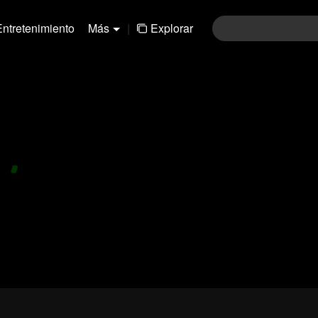
Entretenimiento
Más
|
Explorar
01-30
31-60