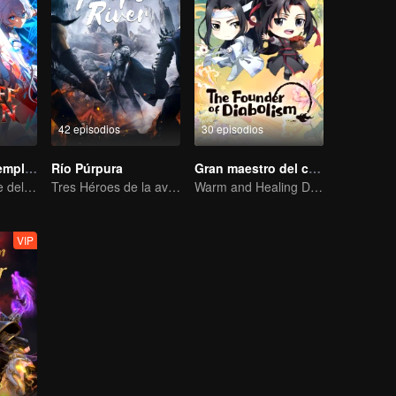
42 episodios
30 episodios
Diablo del Desempleo
Río Púrpura
Gran maestro del cultivo demoníaco Q
El rey más fuerte del inframundo más competitivo
Tres Héroes de la aventura de Zichuan en el Continente Xichuan
Warm and Healing Daily Life
VIP