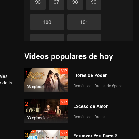
96
97
98
99
100
101
102
103
Videos populares de hoy
104
105
VIP
1
Flores de Poder
ales.
106
107
o de la
Romántica · Drama de época
36 episodios
108
VIP
109
2
Exceso de Amor
Romántica · Drama
33 episodios
110
111
VIP
3
Fourever You Parte 2