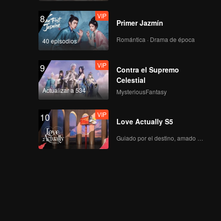
VIP
8
Primer Jazmín
Romántica · Drama de época
40 episodios
VIP
9
Contra el Supremo
Celestial
Actualizar a 534
MysteriousFantasy
VIP
10
Love Actually S5
Guiado por el destino, amado con el corazón.