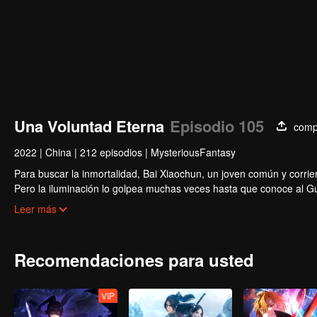
Una Voluntad Eterna
Episodio 105
comp
2022
|
China
|
212 episodios
|
MysteriousFantasy
Para buscar la inmortalidad, Bai Xiaochun, un joven común y corrien
Pero la iluminación lo golpea muchas veces hasta que conoce al Guí
inmortalidad con numerosas tramas divertidas. Ven a verlo para llen
Leer más
Recomendaciones para usted
VIP