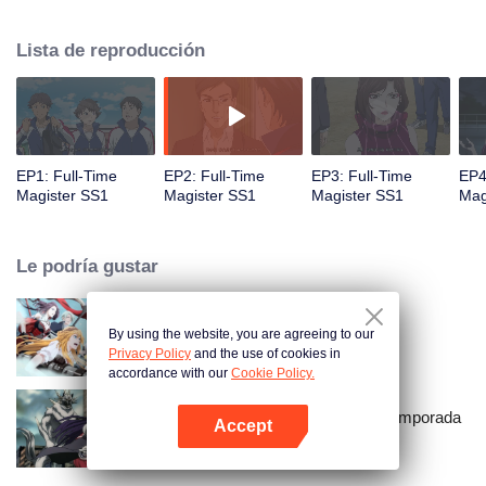
le dice a todos que se conviertan en buenos magos. El mundo de la ciencia
se convierte en un mundo de magia. Existen los mismos profesores que lo
Lista de reproducción
tratan como estudiante malo, los mismos compañeros de clase con las
miradas de manera diferente, el mismo padre que lucha en el fondo de la
sociedad, y la misma hermanita hermosa no biológica que no puede
caminar ...
EP1: Full-Time
EP2: Full-Time
EP3: Full-Time
EP4
Magister SS1
Magister SS1
Magister SS1
Mag
Le podría gustar
By using the website, you are agreeing to our
El Avatar del Rey
Privacy Policy
and the use of cookies in
accordance with our
Cookie Policy.
El Mago de Tiempo Completo Temporada
Accept
2
Abrir App