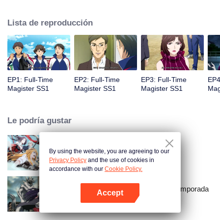
le dice a todos que se conviertan en buenos magos. El mundo de la ciencia
se convierte en un mundo de magia. Existen los mismos profesores que lo
Lista de reproducción
tratan como estudiante malo, los mismos compañeros de clase con las
miradas de manera diferente, el mismo padre que lucha en el fondo de la
sociedad, y la misma hermanita hermosa no biológica que no puede
caminar ...
EP1: Full-Time
EP2: Full-Time
EP3: Full-Time
EP4
Magister SS1
Magister SS1
Magister SS1
Mag
Le podría gustar
By using the website, you are agreeing to our
El Avatar del Rey
Privacy Policy
and the use of cookies in
accordance with our
Cookie Policy.
El Mago de Tiempo Completo Temporada
Accept
2
Abrir App