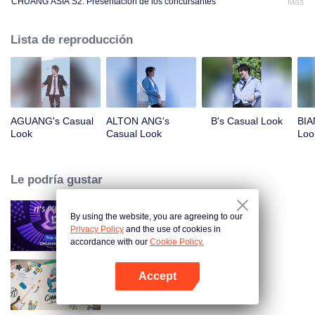
CHUANG ASIA S2: Presentación de los concursantes
Más
Lista de reproducción
AGUANG's Casual
ALTON ANG's
B's Casual Look
BIA
Look
Casual Look
Loo
Le podría gustar
By using the website, you are agreeing to our
CHUANG ASIA
Privacy Policy
and the use of cookies in
accordance with our
Cookie Policy.
Accept
CHUANG ASIA S2
Abrir App