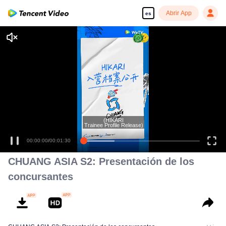
Abrir App
es
Disfruta de series en alta definición y sin interrupciones
(HIKARI
Trainee Profile Release)
00:00:00
/
00:01:30
CHUANG ASIA S2: Presentación de los
concursantes