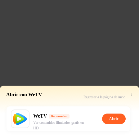
Abrir con WeTV
Regresar a la página de incio
WeTV
Recomendar
Abrir
Ver contenidos ilimitados gratis en
HD