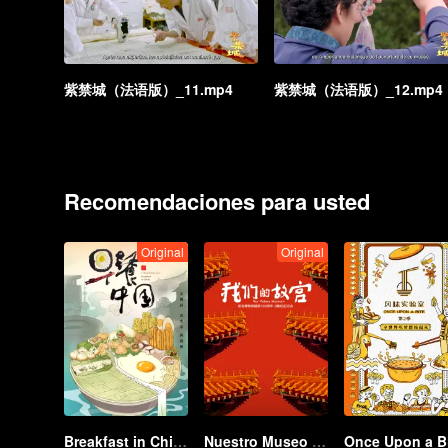
紫禁城（法语版）_11.mp4
紫禁城（法语版）_12.mp4
Recomendaciones para usted
Original
Original
Breakfast in China
Nuestro Museo del Palacio