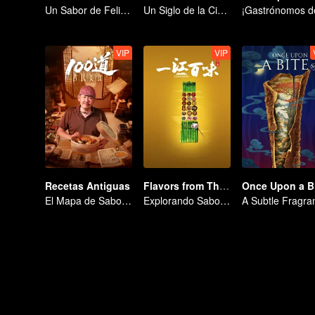
Un Sabor de Felicidad
Un Siglo de la Ciudad Prohibida en una Mirada
VIP
VIP
Recetas Antiguas
Flavors from The River
Once Upon a B
El Mapa de Sabores de China
Explorando Sabores del Río Zi