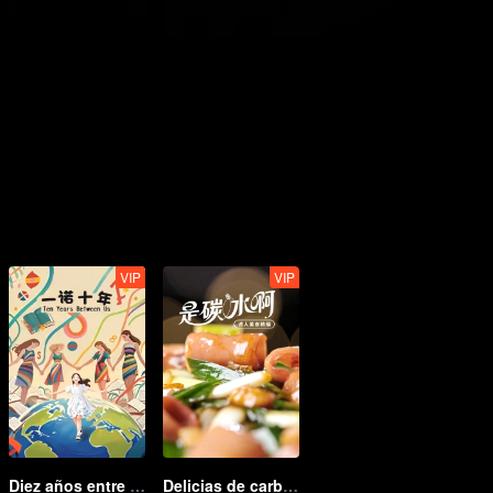
VIP
VIP
Diez años entre nosotros
Delicias de carbohidratos: colección de comidas irresistibles