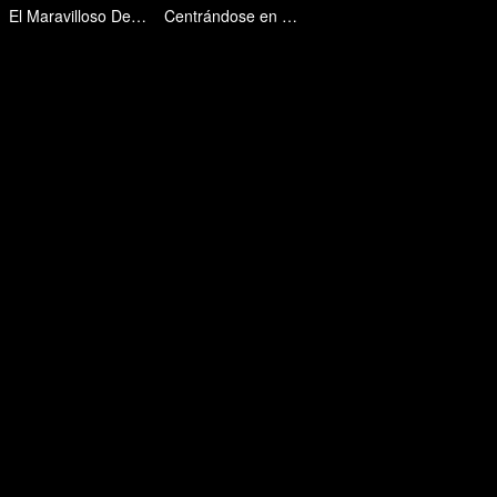
El Maravilloso Destino de una Chica China con el Mundo
Centrándose en el Atractivo de los Alimentos Básicos de Carbohidratos