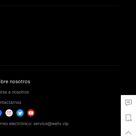
bre nosotros
irse a nosotros
ntactarnos
rreo electrónico: service@wetv.vip