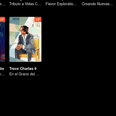
¡Gastrónomos del Mundo, Uníos!
Tributo a Vidas Comunes
Flavor Exploration Journey of Chen Xiaoqing
Creando Nuevas Posibilidades en la Vida
VIP
VIP
ite
Trece Charlas 9
A Subtle Fragrance in Flavor
En el Grano del Mundo, En Busca de la Certeza