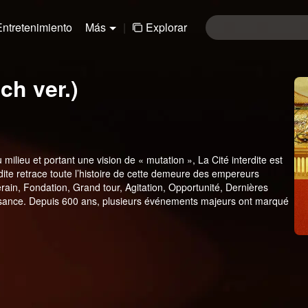
Entretenimiento
Más
|
Explorar
ch ver.)
 milieu et portant une vision de « mutation », La Cité interdite est
te retrace toute l’histoire de cette demeure des empereurs
rain, Fondation, Grand tour, Agitation, Opportunité, Dernières
issance. Depuis 600 ans, plusieurs événements majeurs ont marqué