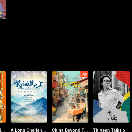
VIP
Once Upon a Bite S2
A Long Cherished Dream
China Beyond Tastes
Thirteen Talks 5