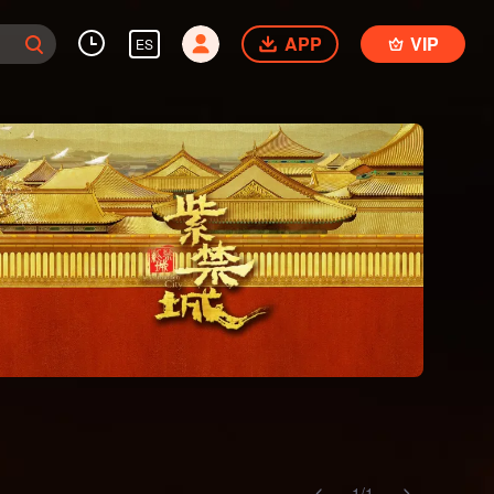
APP
VIP
ES
1
/
1