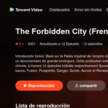
Destacados
Amor sin límites
The Forbidden City (Fren
8.0
2021
Actualizado a
12
Episodio
12 episodios
Introducción breve
:
Basé sur le Palais impérial de l’empire du
un documentaire de grande envergure. Cette production inédi
chinois, à travers 12 épisodes intitulés respectivement Souve
lueurs, Fusion, Prospérité, Danger, Survie, Aurore et Rena
à jamais l’évolution de
Reproducción
compartir
Lista de reproducción