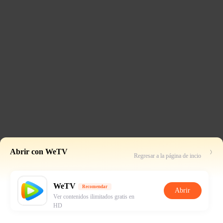
Abrir con WeTV
Regresar a la página de incio
WeTV
Recomendar
Abrir
Ver contenidos ilimitados gratis en
HD