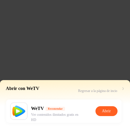
Abrir con WeTV
Regresar a la página de incio
WeTV
Recomendar
Abrir
Ver contenidos ilimitados gratis en
HD