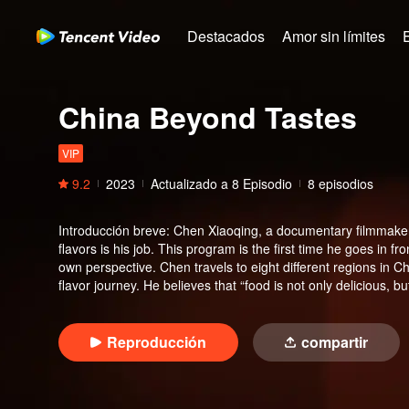
Destacados
Amor sin límites
China Beyond Tastes
VIP
9.2
2023
Actualizado a
8
Episodio
8 episodios
Introducción breve
:
Chen Xiaoqing, a documentary filmmaker
flavors is his job. This program is the first time he goes in f
own perspective. Chen travels to eight different regions in C
flavor journey. He believes that “food is not only delicious, 
communication.”
Reproducción
compartir