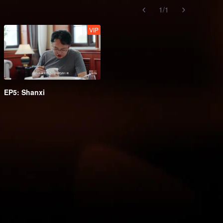
1
/
1
VIP
EP5: Shanxi