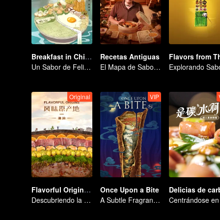
Breakfast in China
Recetas Antiguas
Un Sabor de Felicidad
El Mapa de Sabores de China
Original
VIP
Flavorful Origins: Chao Shan
Once Upon a Bite
Descubriendo la Auténtica Cocina Chaoshan
A Subtle Fragrance in Flavor