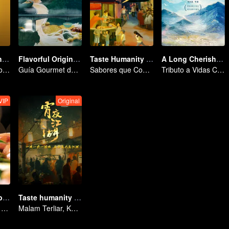
Flavors from The River
Flavorful Origins: Gui Yang
Taste Humanity at Night S2
A Long Cherished Dream
Explorando Sabores del Río Zi
Guía Gourmet de Guiyang
Sabores que Conquistan el Alma
Tributo a Vidas Comunes
VIP
Original
Delicias de carbohidratos: colección de comidas irresistibles
Taste humanity at night
Centrándose en el Atractivo de los Alimentos Básicos de Carbohidratos
Malam Terliar, Keakraban Terhangat