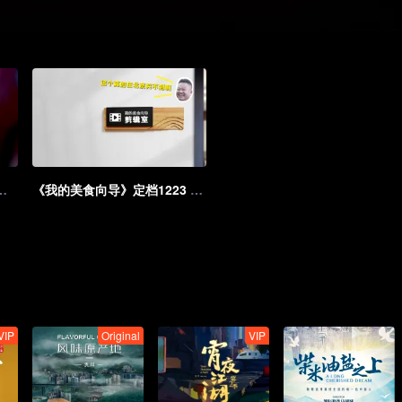
告：陈晓卿的美食之旅即将走起！
《我的美食向导》定档1223 被陈晓卿和朋友们的逛吃之旅馋到了！
VIP
Original
VIP