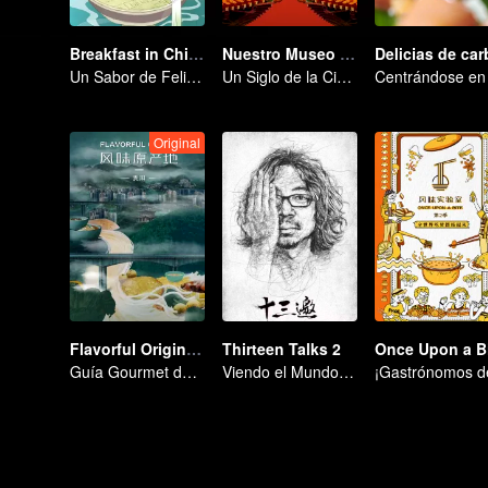
Breakfast in China
Nuestro Museo del Palacio
Un Sabor de Felicidad
Un Siglo de la Ciudad Prohibida en una Mirada
Original
Flavorful Origins: Gui Yang
Thirteen Talks 2
Guía Gourmet de Guiyang
Viendo el Mundo con Prejuicio