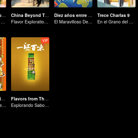
Delicias de carbohidratos: colección de comidas irresistibles
China Beyond Tastes
Diez años entre nosotros
Trece Charlas 9
Centrándose en el Atractivo de los Alimentos Básicos de Carbohidratos
Flavor Exploration Journey of Chen Xiaoqing
El Maravilloso Destino de una Chica China con el Mundo
En el Grano del Mundo, En Busca de la Certeza
VIP
Once Upon a Bite S2
Flavors from The River
¡Gastrónomos del Mundo, Uníos!
Explorando Sabores del Río Zi