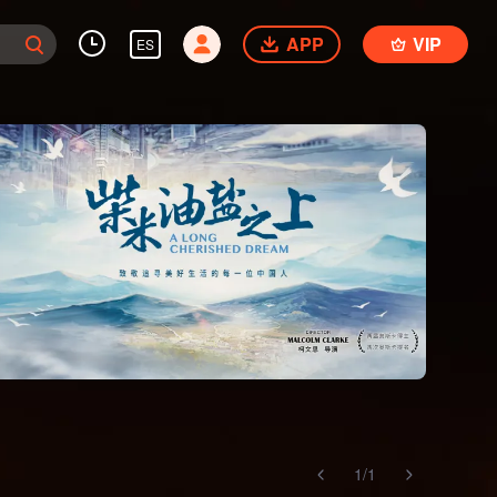
APP
VIP
ES
1
/
1