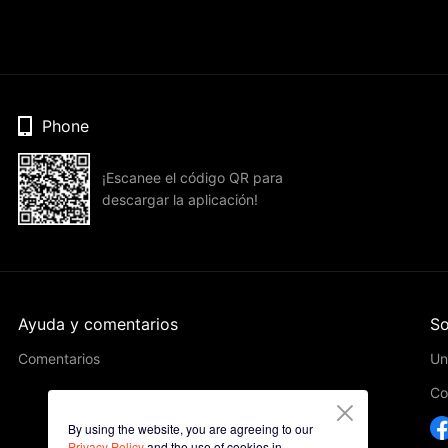
Phone
¡Escanee el código QR para
descargar la aplicación!
Ayuda y comentarios
So
Comentarios
Un
Co
By using the website, you are agreeing to our
Privacy Policy
and the use of cookies in