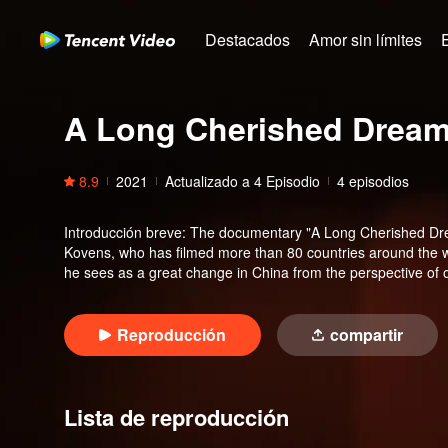
Destacados
Amor sin límites
A Long Cherished Drea
8.9
2021
Actualizado a
4
Episodio
4 episodios
Introducción breve
:
The documentary "A Long Cherished Drea
Kovens, who has filmed more than 80 countries around the wo
he sees as a great change in China from the perspective of 
Reproducción
compartir
Lista de reproducción