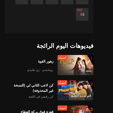
أعضاء
16
فيديوهات اليوم الرائجة
1
أعضاء
زهور القوة
رومانسي · زي تقليدي
حلقة 36
2
أعضاء
كن لاعب الثاني لي (النسخة
غير المحذوفة)
4تم تجديد الحلقة
كن رفيقي في اللعبة
3
أعضاء
قفزة فوق بركة العنقاء