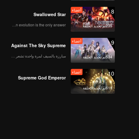
8
أعضاء
Swallowed Star
Human evolution is the only answer.
235تم تجديد الحلقة
9
أعضاء
Against The Sky Supreme
مبارزة بالسيف لمرة واحدة تشعر بالحرية
534تم تجديد الحلقة
10
أعضاء
Supreme God Emperor
611تم تجديد الحلقة