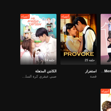
أعضاء
أعضاء
حلقة 25
حلقة 24
My Memories With You
استفزاز
الكابتن المذهلة
قصة
صبي عبقري كرة السلة تحول فجأة إلى فتاة ووجد حبها الحقيقي
أعضاء