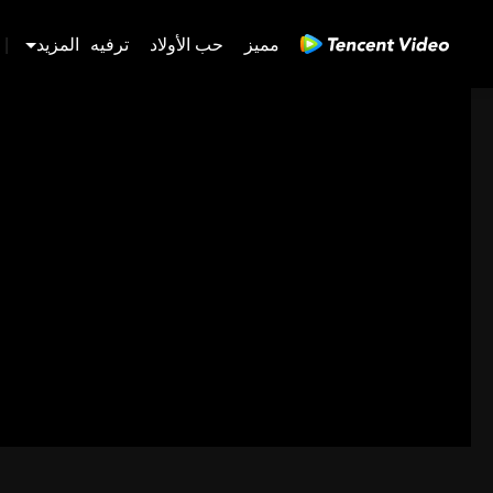
مميز
حب الأولاد
ترفيه
المزيد
|
480P
1.0X
AR