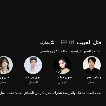
قتل الحبيب
EP 01
مشاركة
2025
|
الصين الرئيسية
|
حلقة 16
|
رومانسي
وانيان لوهرونج
سون جيا تشي
يوي يي فو
فان وي
الممثل
الممثل
الممثل
الممثل
يقف الصياد متأهبًا، والفريسة تتحرك بحذر. كم من الحقائق تختبئ تحت القناع