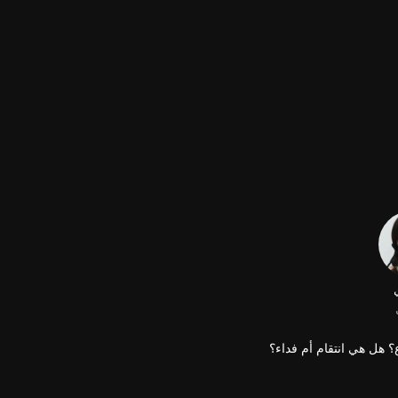
؟ هل هي انتقام أم فداء؟