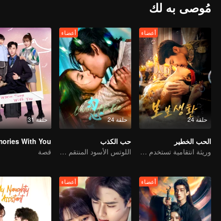
مُوصى به لك
أعضاء
أعضاء
حلقة 24
حلقة 24
حلقة 31
الحب الخطير
حب الكذب
وريثة انتقامية تستخدم الزواج كطعم للزواج من عائلة ثرية
اللوتس الأسود المنتقم يقع في حب الشاب المارق
قصة
أعضاء
أعضاء