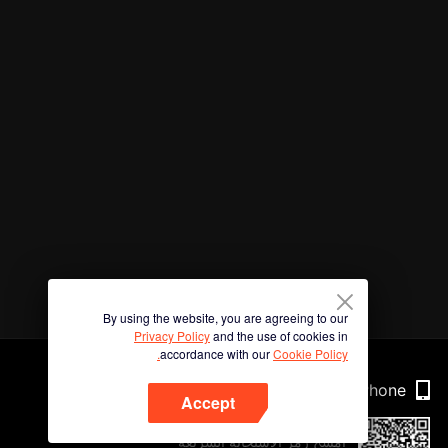
By using the website, you are agreeing to our
Privacy Policy
and the use of cookies in
accordance with our
Cookie Policy.
Phone
Accept
امسح رمز الاستجابة السريعة