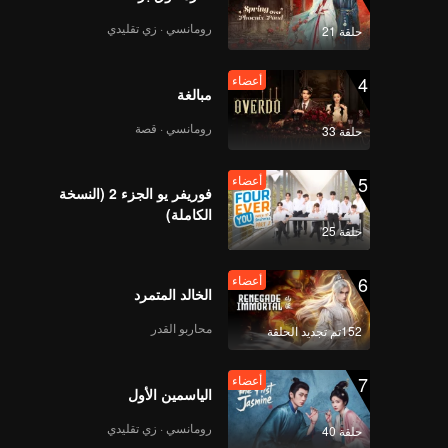
رومانسي · زي تقليدي
حلقة 21
4
أعضاء
مبالغة
رومانسي · قصة
حلقة 33
5
أعضاء
فوريفر يو الجزء 2 (النسخة
الكاملة)
حلقة 25
6
أعضاء
الخالد المتمرد
محاربو القدر
152تم تجديد الحلقة
7
أعضاء
الياسمين الأول
رومانسي · زي تقليدي
حلقة 40