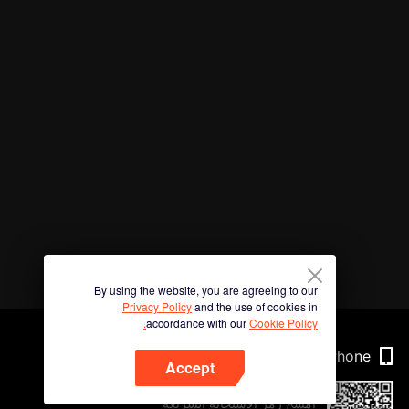
By using the website, you are agreeing to our
Privacy Policy
and the use of cookies in
accordance with our
Cookie Policy.
Phone
Accept
امسح رمز الاستجابة السريعة