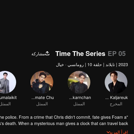
Time The Series
EP 05
مشاركة
2023
|
تايلاند
|
حلقة 10
|
رومانسي · خيال
Jiramate Chu
Kunatip Trakarnchan
Kahabodee Kaljareuk
المخرج
الممثل
الممثل
الممثل
 the police. From a crime that Chris didn't commit, fate gives Foam a
s's death. When a mysterious man gives a clock that can travel back
be able to fix the past and save a lover's life? Only time will prove it!
اقرأ المزيد