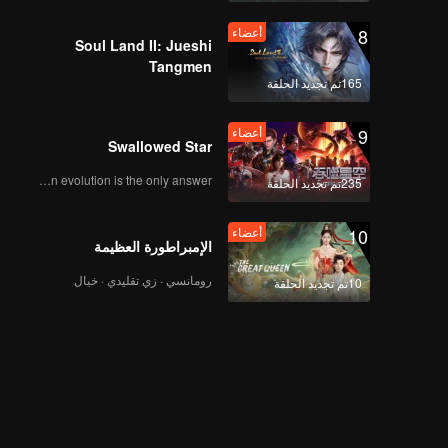
8
أعضاء
Soul Land II: Jueshi
Tangmen
165تم تجديد الحلقة
9
أعضاء
Swallowed Star
Human evolution is the only answer.
235تم تجديد الحلقة
10
أعضاء
الإمبراطورة العظيمة
رومانسي · زي تقليدي · خيال
10تم تجديد الحلقة