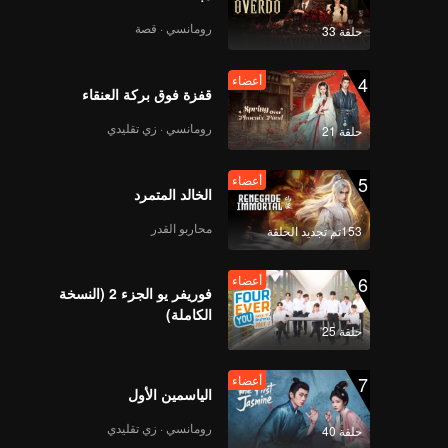
رومانسي · قصة
حلقة 33
4
أعضاء
قفزة فوق بركة العنقاء
رومانسي · زي تقليدي
حلقة 21
5
أعضاء
الخالد المتمرد
محاربو القدر
153تم تجديد الحلقة
6
أعضاء
فوريفر يو الجزء 2 (النسخة
الكاملة)
حلقة 25
7
أعضاء
الياسمين الأول
رومانسي · زي تقليدي
حلقة 40