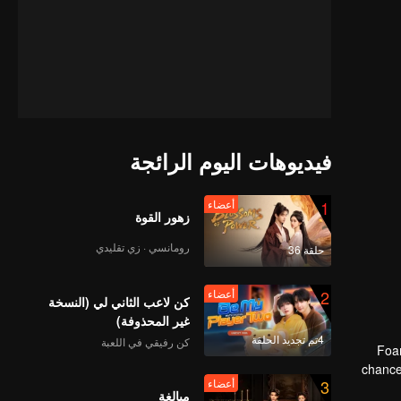
فيديوهات اليوم الرائجة
1
أعضاء
زهور القوة
رومانسي · زي تقليدي
حلقة 36
2
أعضاء
كن لاعب الثاني لي (النسخة
غير المحذوفة)
4تم تجديد الحلقة
كن رفيقي في اللعبة
"Foa
chance
3
أعضاء
مبالغة