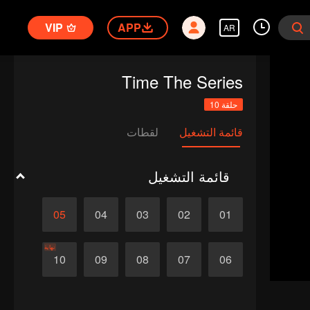
VIP
APP
AR
Time The Series
حلقة 10
قائمة التشغيل
لقطات
قائمة التشغيل
05
04
03
02
01
نهاية
10
09
08
07
06