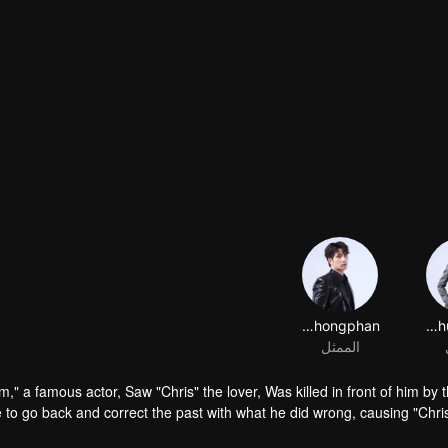
Karan Thongphan
Tutton Cherdchumalaikit
الممثل
m," a famous actor, Saw "Chris" the lover, Was killed in front of him by
 to go back and correct the past with what he did wrong, causing "Chri
in time to "Foam," will Foam 