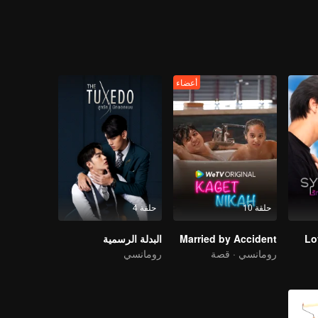
أعضاء
حلقة 10
حلقة 4
Lo
Married by Accident
البدلة الرسمية
رومانسي · قصة
رومانسي