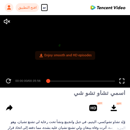
افتح التطبيق
ar
Enjoy smooth and HD episodes
00:00:00
/
00:35:56
اسمي تشاو تشو شي
وُلِد تشاو تشوكسي، اليتيم، في جبل وانجينغ ونشأ تحت رعاية لي تشنغ تشيان، وهو
مدير مدرسة. أثرت وفاة بينغان ولي تشنغ تشيان عليه بشدة، مما دفعه إلى اتخاذ قرار
المزيد