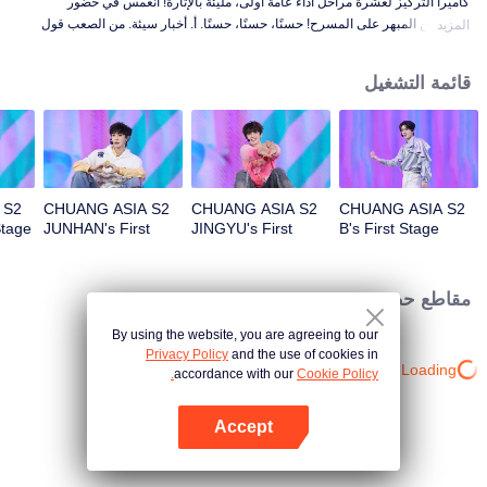
كاميرا التركيز لعشرة مراحل أداء عامة أولى، مليئة بالإثارة! انغمس في حضور
المتدربين المبهر على المسرح! حسنًا، حسنًا، حسنًا. أ. أخبار سيئة. من الصعب قول
المزيد
ذلك. انتبه. ألعاب نارية. لا يزال وحشًا. رائع. حب حقيقي. تحت طريق القمر.
قائمة التشغيل
 S2
CHUANG ASIA S2
CHUANG ASIA S2
CHUANG ASIA S2
Stage
JUNHAN's First
JINGYU's First
B's First Stage
Stage Focus Cam
Stage Focus Cam
Focus Cam
مقاطع حصرية
By using the website, you are agreeing to our
Privacy Policy
and the use of cookies in
Loading…
accordance with our
Cookie Policy.
Accept
افتح التطبيق