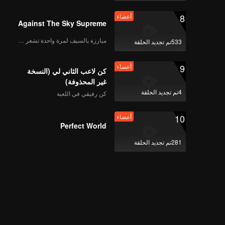
8
أعضاء
Against The Sky Supreme
CHUANG ASIA S2
PEANUT First Stage
مبارزة بالسيف لمرة واحدة تشعر بالحرية
533تم تجديد الحلقة
Focus Cam
9
أعضاء
كن لاعب الثاني لي (النسخة
CHUANG ASIA S2
غير المحذوفة)
SHOYA First Stage
4تم تجديد الحلقة
كن رفيقي في اللعبة
Focus Cam
10
أعضاء
Perfect World
CHUANG ASIA S2
WANXIN First Stage
281تم تجديد الحلقة
Focus Cam
CHUANG ASIA S2
GOU YI First Stage
Focus Cam