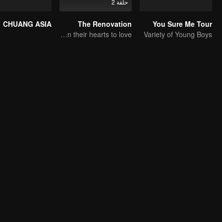
حلقة 2
CHUANG ASIA
The Renovation
You Sure Me Tour
From clashes to healing, they open their hearts to love.
Variety of Young Boys