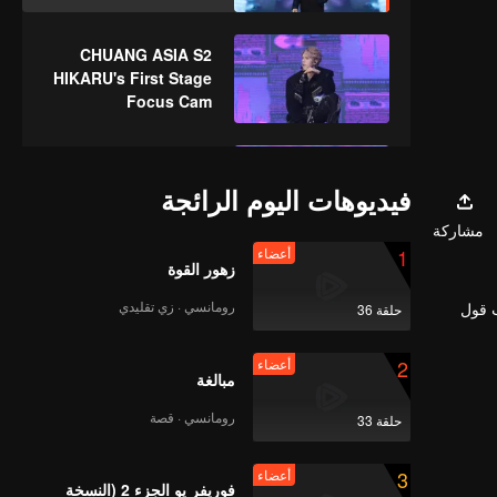
CHUANG ASIA S2
HIKARU's First Stage
Focus Cam
CHUANG ASIA S2
JIAHAO's First Stage
فيديوهات اليوم الرائجة
Focus Cam
مشاركة
1
أعضاء
زهور القوة
CHUANG ASIA S2
DUY's First Stage
رومانسي · زي تقليدي
ب قول
حلقة 36
Focus Cam
2
أعضاء
مبالغة
CHUANG ASIA S2
DAVID's First Stage
رومانسي · قصة
حلقة 33
Focus Cam
3
أعضاء
فوريفر يو الجزء 2 (النسخة