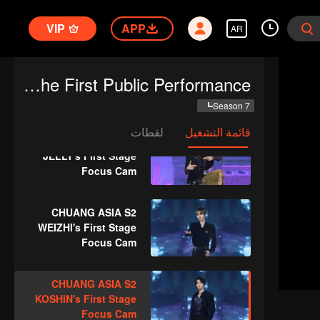
DONGDONG's First
VIP
APP
Stage Focus Cam
AR
CHUANG ASIA S2
CHUANG ASIA S2: The First Public Performance
IVAN's First Stage
Focus Cam
Season 7
قائمة التشغيل
لقطات
CHUANG ASIA S2
JELLY's First Stage
Focus Cam
CHUANG ASIA S2
WEIZHI's First Stage
Focus Cam
CHUANG ASIA S2
KOSHIN's First Stage
Focus Cam