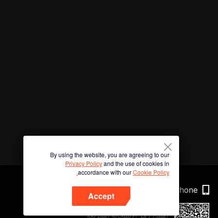
By using the website, you are agreeing to our
Privacy Policy
and the use of cookies in
accordance with our
Cookie Policy.
Phone
Accept
امسح رمز الاستجابة السريعة