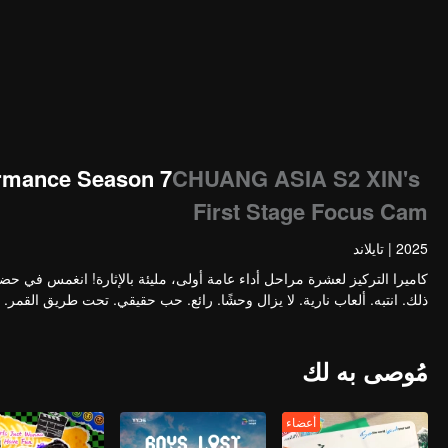
ormance Season 7
CHUANG ASIA S2 XIN's
First Stage Focus Cam
2025
|
تايلاند
كاميرا التركيز لعشرة مراحل أداء عامة أولى، مليئة بالإثارة! انغمس في حضو
ذلك. انتبه. ألعاب نارية. لا يزال وحشًا. رائع. حب حقيقي. تحت طريق القمر.
مُوصى به لك
أعضاء