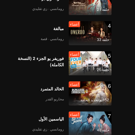
رومانسي · زي تقليدي
حلقة 21
4
أعضاء
مبالغة
رومانسي · قصة
حلقة 33
5
أعضاء
فوريفر يو الجزء 2 (النسخة
الكاملة)
حلقة 25
6
أعضاء
الخالد المتمرد
محاربو القدر
152تم تجديد الحلقة
7
أعضاء
الياسمين الأول
رومانسي · زي تقليدي
حلقة 40