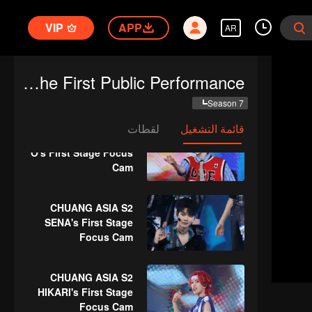
SHEN's First Stage
VIP
APP
Focus Cam
AR
CHUANG ASIA S2
CHUANG ASIA S2: The First Public Performance
LYU's First Stage
Focus Cam
Season 7
قائمة التشغيل
لقطات
CHUANG ASIA S2 THI-
O's First Stage Focus
Cam
CHUANG ASIA S2
SENA's First Stage
Focus Cam
CHUANG ASIA S2
HIKARI's First Stage
Focus Cam