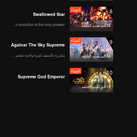
8
أعضاء
Swallowed Star
Human evolution is the only answer.
235تم تجديد الحلقة
9
أعضاء
Against The Sky Supreme
مبارزة بالسيف لمرة واحدة تشعر بالحرية
534تم تجديد الحلقة
10
أعضاء
Supreme God Emperor
611تم تجديد الحلقة