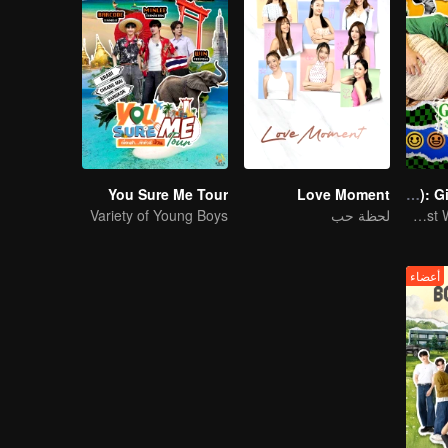
You Sure Me Tour
Love Moment
LOVE(X): Girls Secret Party
Girls Just Wanna Have Fun
لحظة حب
Variety of Young Boys
أعضاء