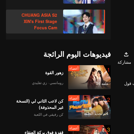
CHUANG ASIA S2
XIN's First Stage
Focus Cam
فيديوهات اليوم الرائجة
مشاركة
1
أعضاء
زهور القوة
رومانسي · زي تقليدي
ب قول
حلقة 36
2
أعضاء
كن لاعب الثاني لي (النسخة
غير المحذوفة)
4تم تجديد الحلقة
كن رفيقي في اللعبة
3
أعضاء
قفزة فوق بركة العنقاء