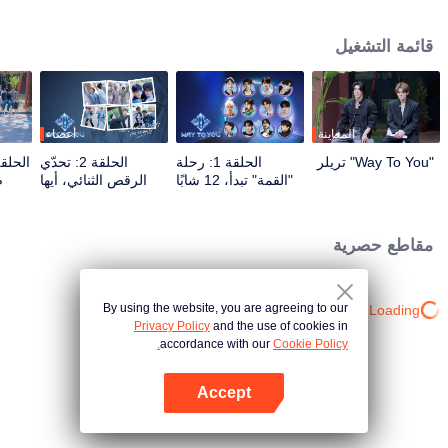
برامج الواقع والعروض المباشرة عبر تفاعل متعدد المنصات. يشارك المشاهدون
مباشرة في صقل مسار نجومهم من خلال التصويت والدعم، متابعين الرحلة من اللقاء
قائمة التشغيل
الأول حتى الوصول إلى الانسجام التام. سيحظى الثنائي الأكثر شعبية والأقوى كيمياءً
بفرصة الظهور على المسرح العالمي في النهاية.
المعاينة
أعضاء
"Way To You" تريلر
الحلقة 1: رحلة
الحلقة 2: تحدّي
"القمة" تبدأ، 12 شابًا
الرقص الثنائي، أيها
ض
صينيًا وتايلانديًا يلتقون
الشريك، استعد!
ال
لأول مرة!
مقاطع حصرية
By using the website, you are agreeing to our
Loading…
Privacy Policy
and the use of cookies in
accordance with our
Cookie Policy.
Accept
افتح التطبيق