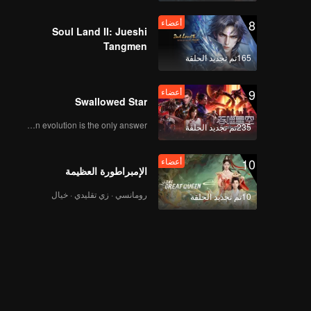
8
أعضاء
Soul Land II: Jueshi
Tangmen
165تم تجديد الحلقة
9
أعضاء
Swallowed Star
Human evolution is the only answer.
235تم تجديد الحلقة
10
أعضاء
الإمبراطورة العظيمة
رومانسي · زي تقليدي · خيال
10تم تجديد الحلقة