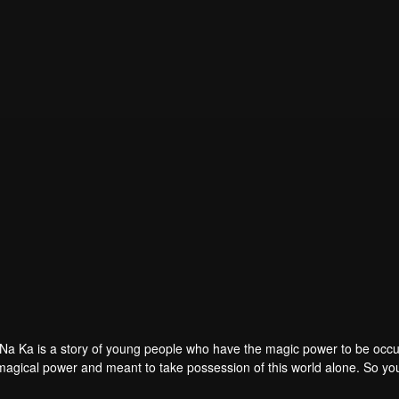
Na Ka is a story of young people who have the magic power to be occu
 magical power and meant to take possession of this world alone. So 
his scientist. And to save the world not to fall into the hands of the vil