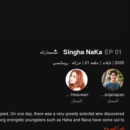
Singha NaKa
EP 01
مشاركة
2020
|
تايلاند
|
حلقة 21
|
حركة · رومانسي
Eisaya Hosuwan
Chantana Kritkanjanapan
الممثل
الممثل
pied. On one day, there was a very greedy scientist who discovered
young energetic youngsters such as Haha and Nana have come out to
lains. The mission is to stumble upon the love story. Make sure to make
اقرأ المزيد