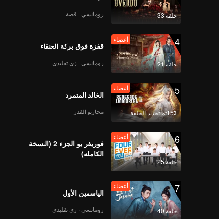
رومانسي · قصة
حلقة 33
4
أعضاء
قفزة فوق بركة العنقاء
رومانسي · زي تقليدي
حلقة 21
5
أعضاء
الخالد المتمرد
محاربو القدر
153تم تجديد الحلقة
6
أعضاء
فوريفر يو الجزء 2 (النسخة
الكاملة)
حلقة 25
7
أعضاء
الياسمين الأول
رومانسي · زي تقليدي
حلقة 40