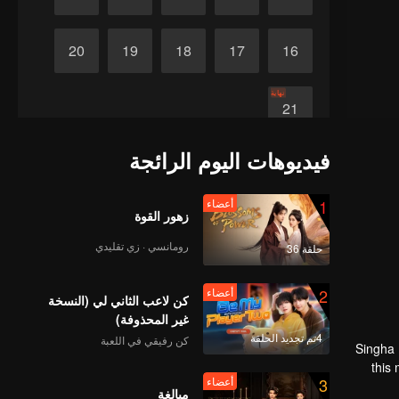
20
19
18
17
16
نهاية
21
فيديوهات اليوم الرائجة
1
أعضاء
زهور القوة
رومانسي · زي تقليدي
حلقة 36
2
أعضاء
كن لاعب الثاني لي (النسخة
غير المحذوفة)
4تم تجديد الحلقة
كن رفيقي في اللعبة
Singha 
this
3
أعضاء
stop t
مبالغة