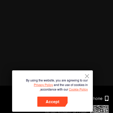
By using the website, you are agreeing to our
Privacy Policy
and the use of cookies in
accordance with our
Cookie Policy.
Phone
Accept
امسح رمز الاستجابة السريعة