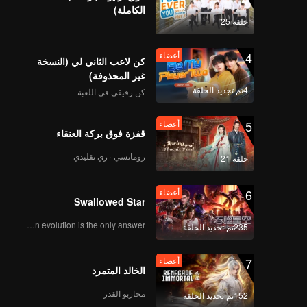
الكاملة)
حلقة 25
4
أعضاء
كن لاعب الثاني لي (النسخة
غير المحذوفة)
4تم تجديد الحلقة
كن رفيقي في اللعبة
5
أعضاء
قفزة فوق بركة العنقاء
رومانسي · زي تقليدي
حلقة 21
6
أعضاء
Swallowed Star
Human evolution is the only answer.
235تم تجديد الحلقة
7
أعضاء
الخالد المتمرد
محاربو القدر
152تم تجديد الحلقة