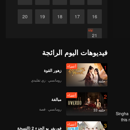
20
19
18
17
16
نهاية
21
فيديوهات اليوم الرائجة
1
أعضاء
زهور القوة
رومانسي · زي تقليدي
حلقة 36
2
أعضاء
مبالغة
رومانسي · قصة
حلقة 33
Singha 
this
3
أعضاء
stop t
فوريفر يو الجزء 2 (النسخة