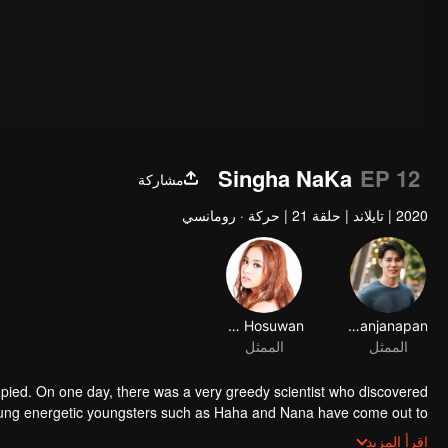
Singha NaKa
EP 12
مشاركة
2020
|
تايلاند
|
حلقة 21
|
حركة · رومانسي
Eisaya Hosuwan
Chantana Kritkanjanapan
الممثل
الممثل
pied. On one day, there was a very greedy scientist who discovered
young energetic youngsters such as Haha and Nana have come out to
lains. The mission is to stumble upon the love story. Make sure to make
اقرأ المزيد