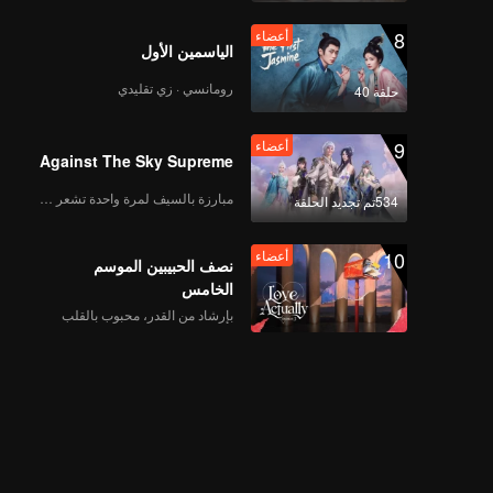
8
أعضاء
الياسمين الأول
رومانسي · زي تقليدي
حلقة 40
9
أعضاء
Against The Sky Supreme
مبارزة بالسيف لمرة واحدة تشعر بالحرية
534تم تجديد الحلقة
10
أعضاء
نصف الحبيبين الموسم
الخامس
بإرشاد من القدر، محبوب بالقلب