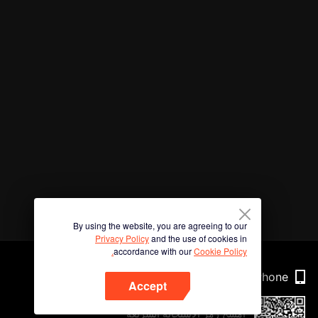
By using the website, you are agreeing to our
Privacy Policy
and the use of cookies in
accordance with our
Cookie Policy.
Phone
Accept
امسح رمز الاستجابة السريعة