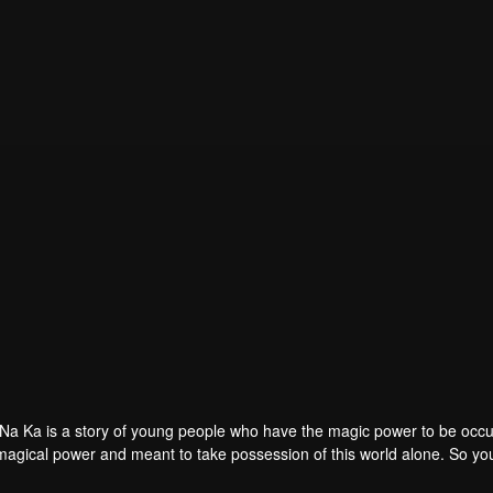
Na Ka is a story of young people who have the magic power to be occu
 magical power and meant to take possession of this world alone. So 
his scientist. And to save the world not to fall into the hands of the vil